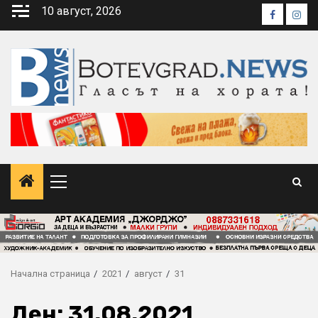
Skip
10 август, 2026
Faceboo
Inst
to
content
Primary
Menu
Начална страница
2021
август
31
Ден:
31.08.2021