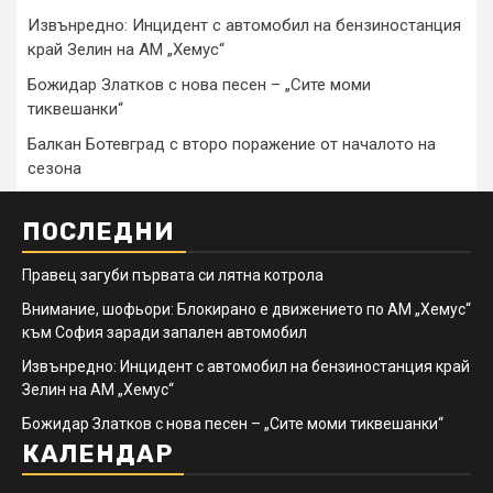
Извънредно: Инцидент с автомобил на бензиностанция
край Зелин на АМ „Хемус“
Божидар Златков с нова песен – „Сите моми
тиквешанки“
Балкан Ботевград с второ поражение от началото на
сезона
ПОСЛЕДНИ
Правец загуби първата си лятна котрола
Внимание, шофьори: Блокирано е движението по АМ „Хемус“
към София заради запален автомобил
Извънредно: Инцидент с автомобил на бензиностанция край
Зелин на АМ „Хемус“
Божидар Златков с нова песен – „Сите моми тиквешанки“
КАЛЕНДАР