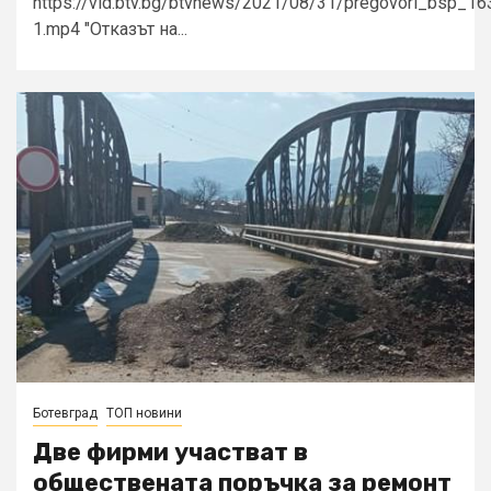
https://vid.btv.bg/btvnews/2021/08/31/pregovori_bsp_1
1.mp4 "Отказът на...
Ботевград
ТОП новини
Две фирми участват в
обществената поръчка за ремонт