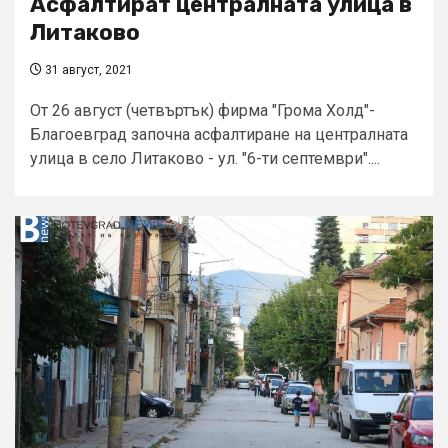
Асфалтират централната улица в
Литаково
31 август, 2021
От 26 август (четвъртък) фирма "Грома Холд"-
Благоевград започна асфалтиране на централната
улица в село Литаково - ул. "6-ти септември"....