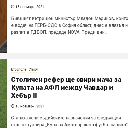
15 ноември, 2021
Бившият вътрешен министър Младен Маринов, койт
е водач на ГЕРБ-СДС в София област, днес е влязъл н
разпит в ГДБОП, предаде NOVA. Преди дни...
Етрополе
Спорт
Столичен рефер ще свири мача за
Купата на АФЛ между Чавдар и
Хебър II
15 ноември, 2021
Станаха ясни съдийските назначения за следващия
етап от турнира „Купа на Аматьорската футболна лига”