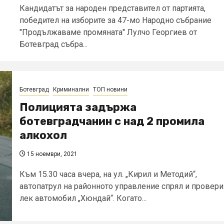
Кандидатът за народен представител от партията,
победител на изборите за 47-мо Народно събрание
"Продължаваме промяната" Лулчо Георгиев от
Ботевград събра...
Ботевград
Криминални
ТОП новини
Полицията задържа
ботевградчанин с над 2 промила
алкохол
15 ноември, 2021
Към 15.30 часа вчера, на ул. „Кирил и Методий“,
автопатрул на районното управление спрял и провери
лек автомобил „Хюндай“. Когато...