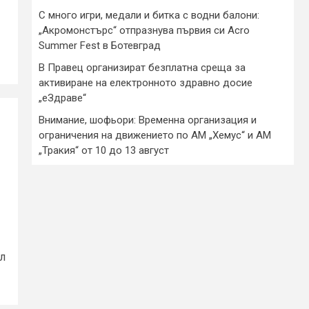
С много игри, медали и битка с водни балони:
„Акромонстърс“ отпразнува първия си Acro
Summer Fest в Ботевград
В Правец организират безплатна среща за
активиране на електронното здравно досие
„еЗдраве“
Внимание, шофьори: Временна организация и
ограничения на движението по АМ „Хемус“ и АМ
„Тракия“ от 10 до 13 август
л