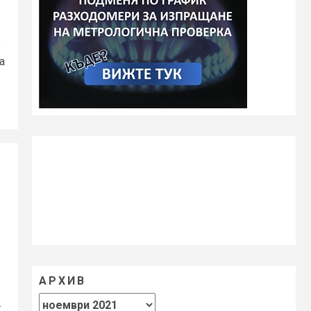
о
а
АРХИВ
.