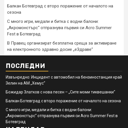
Балкан Ботевград с второ поражение от началото на
сезона
С много игри, медали и битка с водни балони:
„Акромонстърс“ отпразнува първия си Acro Summer
Fest в Ботевград
В Правец организират безплатна среща за активиране
на електронното здравно досие „еЗдраве“
ПОСЛЕДНИ
Извънредно: Инцидент с автомобил на бензиностанция край
Зелин на АМ „Хемус“
Божидар Златков с нова песен – „Сите моми тиквешанки“
Балкан Ботевград с второ поражение от началото на сезона
С много игри, медали и битка с водни балони:
„Акромонстърс“ отпразнува първия си Acro Summer Fest в
Ботевград