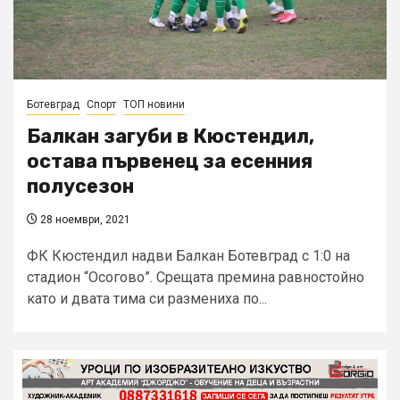
Ботевград
Спорт
ТОП новини
Балкан загуби в Кюстендил,
остава първенец за есенния
полусезон
28 ноември, 2021
ФК Кюстендил надви Балкан Ботевград с 1:0 на
стадион “Осогово”. Срещата премина равностойно
като и двата тима си размениха по...