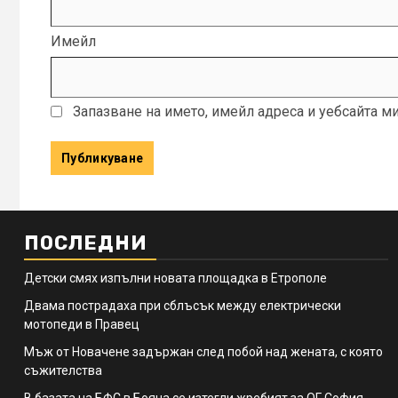
Имейл
Запазване на името, имейл адреса и уебсайта м
ПОСЛЕДНИ
Детски смях изпълни новата площадка в Етрополе
Двама пострадаха при сблъсък между електрически
мотопеди в Правец
Мъж от Новачене задържан след побой над жената, с която
съжителства