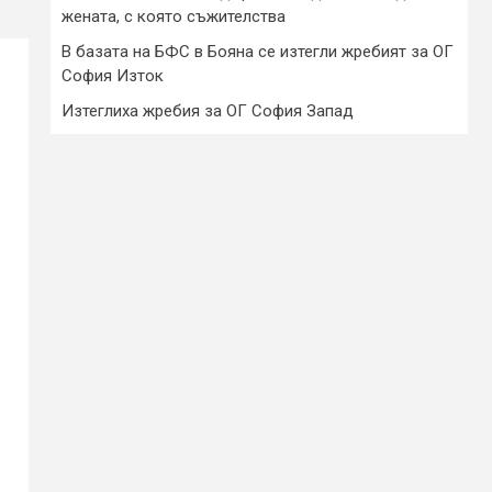
жената, с която съжителства
В базата на БФС в Бояна се изтегли жребият за ОГ
София Изток
Изтеглиха жребия за ОГ София Запад