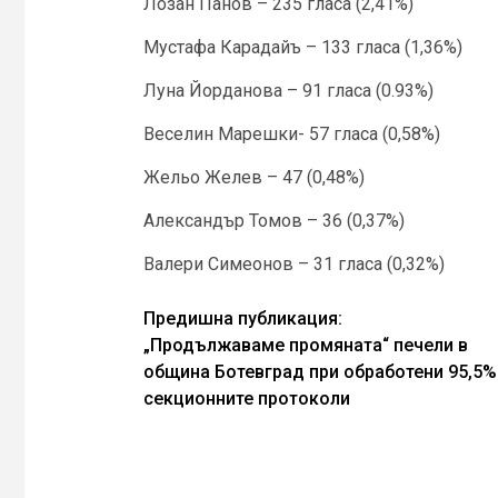
Лозан Панов – 235 гласа (2,41%)
Мустафа Карадайъ – 133 гласа (1,36%)
Луна Йорданова – 91 гласа (0.93%)
Веселин Марешки- 57 гласа (0,58%)
Жельо Желев – 47 (0,48%)
Александър Томов – 36 (0,37%)
Валери Симеонов – 31 гласа (0,32%)
Continue
Предишна публикация:
„Продължаваме промяната“ печели в
Reading
община Ботевград при обработени 95,5%
секционните протоколи