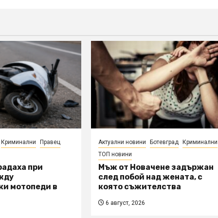
Криминални
Правец
Актуални новини
Ботевград
Криминални
ТОП новини
радаха при
Мъж от Новачене задържан
жду
след побой над жената, с
ки мотопеди в
която съжителства
6 август, 2026