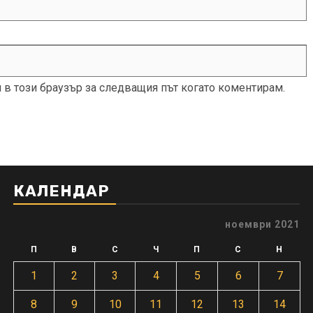
и в този браузър за следващия път когато коментирам.
КАЛЕНДАР
ноември 2021
П
В
С
Ч
П
С
Н
1
2
3
4
5
6
7
8
9
10
11
12
13
14