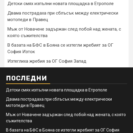
Детски смях изпълни новата площадка в Етрополе
Двама пострадаха при сблъсък между електрически
мотопеди в Правец
Мъж от Новачене задържан след побой над жената, с
която съжителства
В базата на БФС в Бояна се изтегли жребият за ОГ
София Изток
Изтеглиха жребия за ОГ София Запад
ПОСЛЕДНИ
Детски смях изпълни новата площадка в Етрополе
Двама пострадаха при сблъсък между електрически
мотопеди в Правец
Мъж от Новачене задържан след побой над жената, с която
съжителства
В базата на БФС в Бояна се изтегли жребият за ОГ София