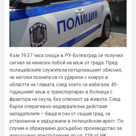
Към 19.37 часа снощи в РУ-Ботевград се получил
сигнал за нанесен побой на мъж от града. Пред
полицейските служители потърпевшият обяснил,
че негови познати са го ударили с юмрук в
областта на главата, след което са избягали. 45-
годишният мъж е транспортиран в болница с
фрактура на скула, без опасност за живота. След
бързи оперативно-издирвателни действия
нападателите – баща и син от същия град, са
установени и задържани в полицейския арест. По
случая е образувано досъдебно производство за
извършено престъпление по чл. 129 от НК.