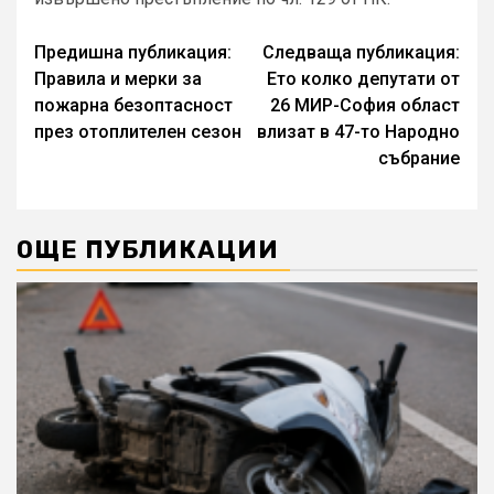
Continue
Предишна публикация:
Следваща публикация:
Правила и мерки за
Ето колко депутати от
Reading
пожарна безоптасност
26 МИР-София област
през отоплителен сезон
влизат в 47-то Народно
събрание
ОЩЕ ПУБЛИКАЦИИ