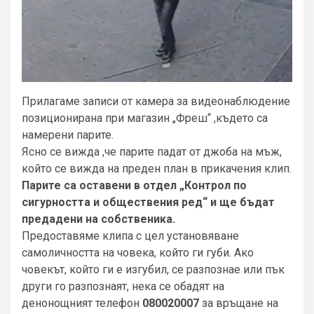
Прилагаме записи от камера за видеонаблюдение
позиционирана при магазин „Фреш“ ,където са
намерени парите.
Ясно се вижда ,че парите падат от джоба на мъж,
който се вижда на преден план в прикачения клип.
Парите са оставени в отдел „Контрол по
сигурността и обществения ред“ и ще бъдат
предадени на собственика.
Предоставяме клипа с цел установяване
самоличността на човека, който ги губи. Ако
човекът, който ги е изгубил, се разпознае или пък
други го разпознаят, нека се обадят на
денонощният телефон
080020007
за връщане на