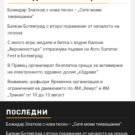
Божидар Златков с нова песен – „Сите моми
тиквешанки“
Балкан Ботевград с второ поражение от началото на
сезона
С много игри, медали и битка с водни балони:
„Акромонстърс“ отпразнува първия си Acro Summer
Fest в Ботевград
В Правец организират безплатна среща за активиране
на електронното здравно досие „еЗдраве“
Внимание, шофьори: Временна организация и
ограничения на движението по АМ „Хемус“ и АМ
„Тракия“ от 10 до 13 август
ПОСЛЕДНИ
Божидар Златков с нова песен – „Сите моми тиквешанки“
Балкан Ботевград с второ поражение от началото на сезона