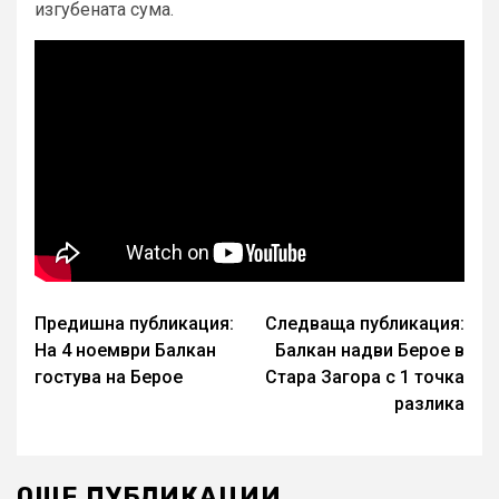
изгубената сума.
Continue
Предишна публикация:
Следваща публикация:
На 4 ноември Балкан
Балкан надви Берое в
Reading
гостува на Берое
Стара Загора с 1 точка
разлика
ОЩЕ ПУБЛИКАЦИИ