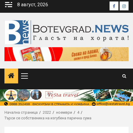
Skip
8 август, 2026
Faceboo
Inst
to
content
Primary
Menu
Начална страница
2022
ноември
4
Търси се собственика на изгубена парична сума