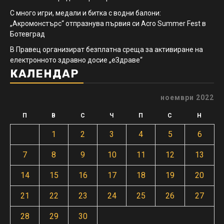
С много игри, медали и битка с водни балони:
„Акромонстърс“ отпразнува първия си Acro Summer Fest в
Ботевград
В Правец организират безплатна среща за активиране на
електронното здравно досие „еЗдраве“
КАЛЕНДАР
ноември 2022
П
В
С
Ч
П
С
Н
1
2
3
4
5
6
7
8
9
10
11
12
13
14
15
16
17
18
19
20
21
22
23
24
25
26
27
28
29
30