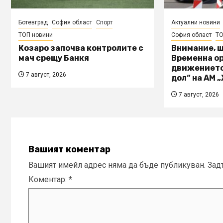
Ботевград
София област
Спорт
Актуални новини
ТОП новини
София област
ТО
Козаро започва контролите с
Внимание, 
мач срещу Банкя
Временна о
движението
7 август, 2026
дол“ на АМ 
7 август, 2026
Вашият коментар
Вашият имейл адрес няма да бъде публикуван.
Зад
Коментар:
*