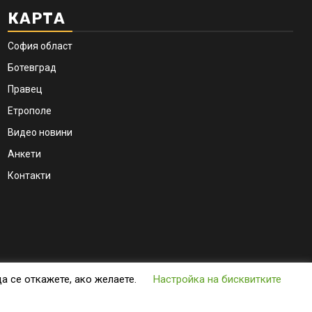
КАРТА
София област
Ботевград
Правец
Етрополе
Видео новини
Анкети
Контакти
Facebook
Insta
да се откажете, ако желаете.
Настройка на бисквитките
themes.