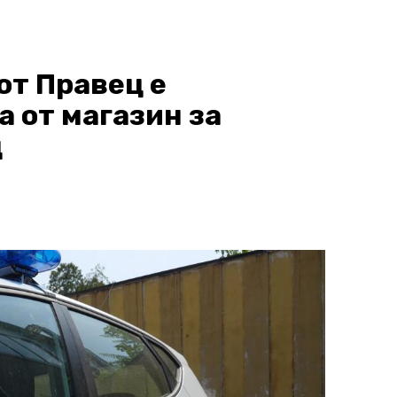
от Правец е
 от магазин за
д