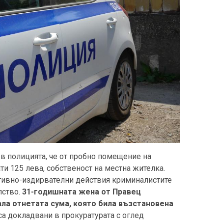
 в полицията, че от пробно помещение на
ти 125 лева, собственост на местна жителка.
тивно-издирвателни действия криминалистите
лство.
31-годишната жена от Правец
ла отнетата сума, която била възстановена
 са докладвани в прокуратурата с оглед