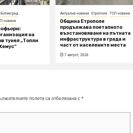
Ботевград
Актуални новини
Етрополе
ТОП новини
Община Етрополе
П новини
продължава поетапното
шофьори:
възстановяване на пътната
рганизация на
инфраструктура в града и
в тунел „Топли
част от населените места
„Хемус“
7 август, 2026
ължителните полета са отбелязани с
*