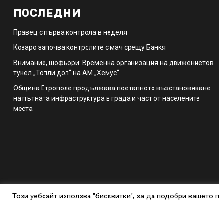
ПОСЛЕДНИ
Правец с първа контрола в неделя
Козаро започва контролите с мач срещу Банкя
Внимание, шофьори: Временна организация на движениетов
тунел „Топли дол“ на АМ „Хемус“
Община Етрополе продължава поетапното възстановяване
на пътната инфраструктура в града и част от населените
места
Този уебсайт използва "бисквитки", за да подобри вашето п
Copyri