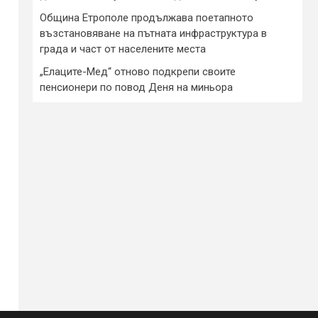
Община Етрополе продължава поетапното
възстановяване на пътната инфраструктура в
града и част от населените места
„Елаците-Мед“ отново подкрепи своите
пенсионери по повод Деня на миньора