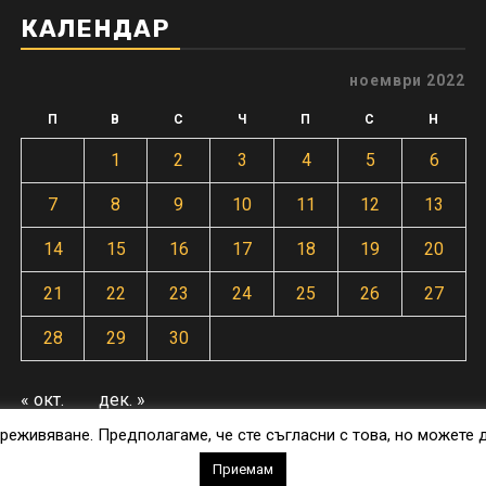
КАЛЕНДАР
ноември 2022
П
В
С
Ч
П
С
Н
1
2
3
4
5
6
7
8
9
10
11
12
13
14
15
16
17
18
19
20
21
22
23
24
25
26
27
28
29
30
« окт.
дек. »
реживяване. Предполагаме, че сте съгласни с това, но можете 
Приемам
ght © botevgrad.news | New Media Info Ltd
|
Newsphere
by AF 