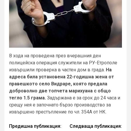
В хода на проведена през вчерашния ден
полицейска операция служители на РУ-Етрополе
извършили проверка в частен дом в града.
На
адреса била установена 22-годишна жена от
правешкото село Видраре, която предала
доброволно две топчета марихуана с общо
тегло 1.5 грама.
Задържана е за срок до 24 часа и
срещу нея е започнато бързо производство за
извършено престъпление по чл. 354А от НК.
Continue
Предишна публикация:
Следваща публикация: