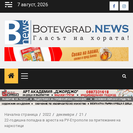
Skip
7 август, 2026
Faceboo
Inst
to
content
Primary
Menu
Начална страница
2022
декември
21
22-годишна попадна в ареста на РУ-Етрополе за притежание на
наркотици