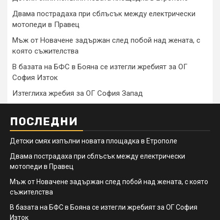
Двама пострадаха при сблъсък между електрически
мотопеди в Правец
Мъж от Новачене задържан след побой над жената, с
която съжителства
В базата на БФС в Бояна се изтегли жребият за ОГ
София Изток
Изтеглиха жребия за ОГ София Запад
ПОСЛЕДНИ
Детски смях изпълни новата площадка в Етрополе
Двама пострадаха при сблъсък между електрически
мотопеди в Правец
Мъж от Новачене задържан след побой над жената, с която
съжителства
В базата на БФС в Бояна се изтегли жребият за ОГ София
Изток