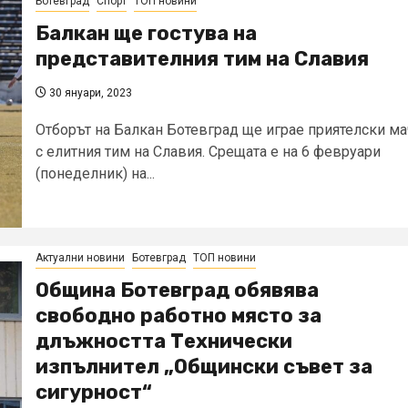
Ботевград
Спорт
ТОП новини
Балкан ще гостува на
представителния тим на Славия
30 януари, 2023
Отборът на Балкан Ботевград ще играе приятелски ма
с елитния тим на Славия. Срещата е на 6 февруари
(понеделник) на...
Актуални новини
Ботевград
ТОП новини
Община Ботевград обявява
свободно работно място за
длъжността Технически
изпълнител „Общински съвет за
сигурност“