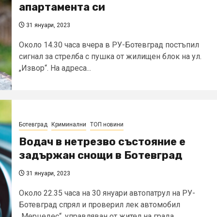
апартамента си
31 януари, 2023
Около 14.30 часа вчера в РУ-Ботевград постъпил
сигнал за стрелба с пушка от жилищен блок на ул.
„Извор“. На адреса...
Ботевград
Криминални
ТОП новини
Водач в нетрезво състояние е
задържан снощи в Ботевград
31 януари, 2023
Около 22.35 часа на 30 януари автопатрул на РУ-
Ботевград спрял и проверил лек автомобил
„Мерцедес“, управляван от жител на града....