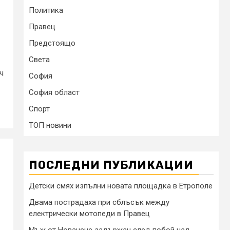
Политика
Правец
Предстоящо
Света
ч
София
София област
Спорт
ТОП новини
ПОСЛЕДНИ ПУБЛИКАЦИИ
Детски смях изпълни новата площадка в Етрополе
Двама пострадаха при сблъсък между
електрически мотопеди в Правец
Мъж от Новачене задържан след побой над