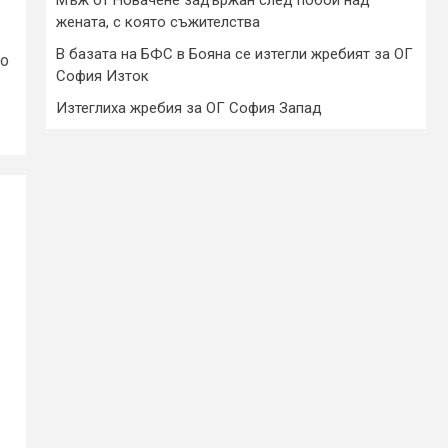
жената, с която съжителства
В базата на БФС в Бояна се изтегли жребият за ОГ
по
София Изток
Изтеглиха жребия за ОГ София Запад