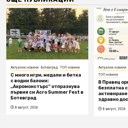
Актуални новини
Ботевград
ТОП новини
Актуални новини
С много игри, медали и битка
ТОП новини
с водни балони:
В Правец о
„Акромонстърс“ отпразнува
безплатна с
първия си Acro Summer Fest в
активиране
Ботевград
здравно дос
8 август, 2026
8 август, 2026