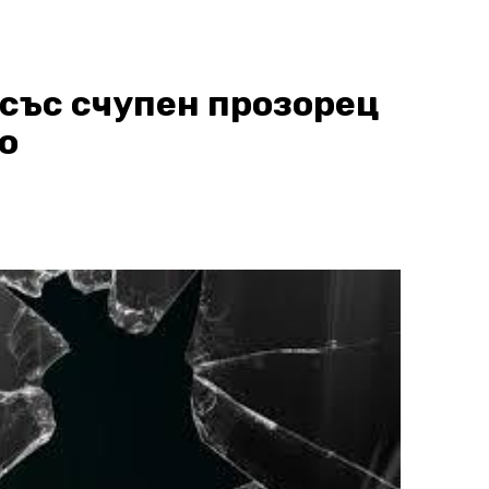
със счупен прозорец
о