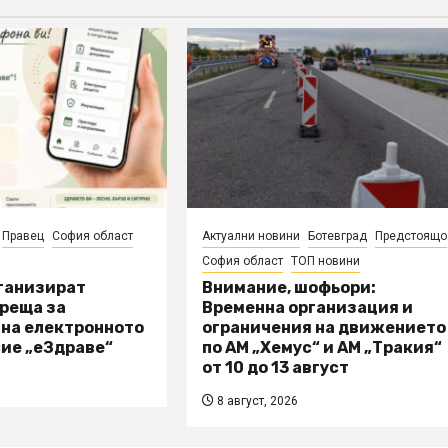
Правец
София област
Актуални новини
Ботевград
Предстоящо
София област
ТОП новини
рганизират
Внимание, шофьори:
реща за
Временна организация и
 на електронното
ограничения на движението
ие „еЗдраве“
по АМ „Хемус“ и АМ „Тракия“
от 10 до 13 август
8 август, 2026