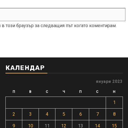
и в този браузър за следващия път когато коментирам.
КАЛЕНДАР
януари 2023
П
В
С
Ч
П
С
Н
1
2
3
4
5
6
7
8
9
10
11
12
13
14
15