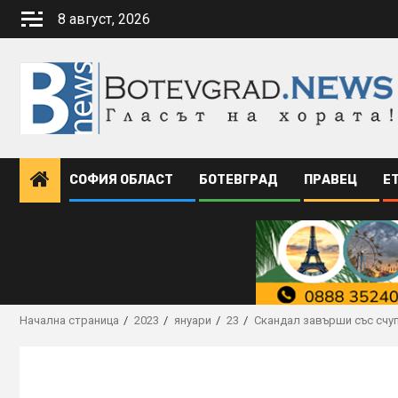
Skip
8 август, 2026
to
content
СОФИЯ ОБЛАСТ
БОТЕВГРАД
ПРАВЕЦ
Е
Начална страница
2023
януари
23
Скандал завърши със счу