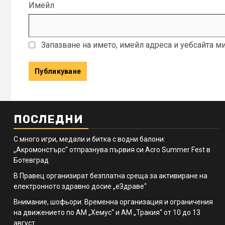
Имейл
Запазване на името, имейл адреса и уебсайта м
ПОСЛЕДНИ
С много игри, медали и битка с водни балони:
„Акромонстърс“ отпразнува първия си Acro Summer Fest в
Ботевград
В Правец организират безплатна среща за активиране на
електронното здравно досие „еЗдраве“
Внимание, шофьори: Временна организация и ограничения
на движението по АМ „Хемус“ и АМ „Тракия“ от 10 до 13
август