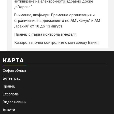
активиране на електронното здравно досие
„еЗдраве“
Внимание, шофьори: Временна организация и
ограничения на движението по АМ „Хемус“ и АМ
„Тракия“ от 10 до 13 август
Правец с първа контрола в неделя
Козаро започва контролите с мач срещу Банкя
КАРТА
София област
Ботевград
Правец
Етрополе
Видео новини
Анкети