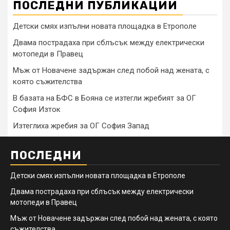
ПОСЛЕДНИ ПУБЛИКАЦИИ
Детски смях изпълни новата площадка в Етрополе
Двама пострадаха при сблъсък между електрически
мотопеди в Правец
Мъж от Новачене задържан след побой над жената, с
която съжителства
В базата на БФС в Бояна се изтегли жребият за ОГ
София Изток
Изтеглиха жребия за ОГ София Запад
ПОСЛЕДНИ
Детски смях изпълни новата площадка в Етрополе
Двама пострадаха при сблъсък между електрически
мотопеди в Правец
Мъж от Новачене задържан след побой над жената, с която
съжителства