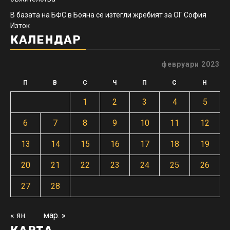
В базата на БФС в Бояна се изтегли жребият за ОГ София
Изток
КАЛЕНДАР
февруари 2023
П
В
С
Ч
П
С
Н
1
2
3
4
5
6
7
8
9
10
11
12
13
14
15
16
17
18
19
20
21
22
23
24
25
26
27
28
« ян.
мар. »