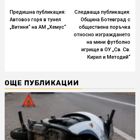
Continue
Предишна публикация:
Следваща публикация:
Автовоз горя в тунел
Община Ботевград с
Reading
„Витиня“ на АМ „Хемус“
обществена поръчка
относно изграждането
на мини футболно
игрище в ОУ „Св. Св.
Кирил и Методий“
ОЩЕ ПУБЛИКАЦИИ