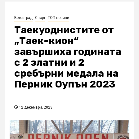
Ботевград
Спорт
ТОП новини
Таекуоднистите от
„Таек-кион“
завършиха годината
с 2 златни и 2
сребърни медала на
Перник Оупън 2023
12 декември, 2023