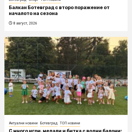
Балкан Ботевград с второ поражение от
началото на сезона
8 август, 2026
Актуални новини
Ботевград
ТОП новини
С много игри, медали и битка с водни балони: