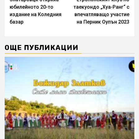
Reading
юбилейното 20-то
таекуондо „Хуа-Ранг“ с
издание на Коледния
впечатляващо участие
базар
на Перник Оупън 2023
ОЩЕ ПУБЛИКАЦИИ