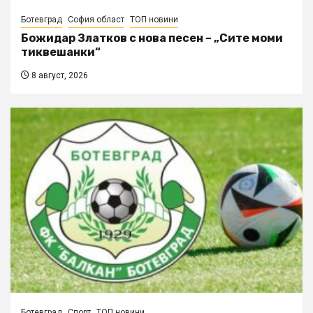
Ботевград
София област
ТОП новини
Божидар Златков с нова песен – „Сите моми
тиквешанки“
8 август, 2026
Ботевград
Спорт
ТОП новини