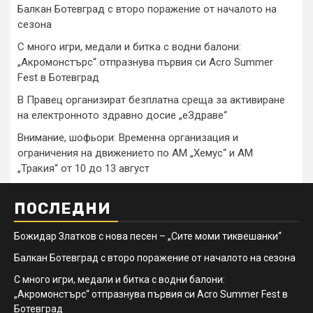
Балкан Ботевград с второ поражение от началото на
сезона
С много игри, медали и битка с водни балони:
„Акромонстърс“ отпразнува първия си Acro Summer
Fest в Ботевград
В Правец организират безплатна среща за активиране
на електронното здравно досие „еЗдраве“
Внимание, шофьори: Временна организация и
ограничения на движението по АМ „Хемус“ и АМ
„Тракия“ от 10 до 13 август
ПОСЛЕДНИ
Божидар Златков с нова песен – „Сите моми тиквешанки“
Балкан Ботевград с второ поражение от началото на сезона
С много игри, медали и битка с водни балони:
„Акромонстърс“ отпразнува първия си Acro Summer Fest в
Ботевград