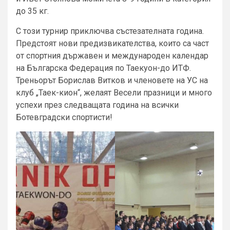
до 35 кг.
С този турнир приключва състезателната година.
Предстоят нови предизвикателства, които са част
от спортния държавен и международен календар
на Българска Федерация по Таекуон-до ИТФ.
Треньорът Борислав Витков и членовете на УС на
клуб „Таек-кион“, желаят Весели празници и много
успехи през следващата година на всички
Ботевградски спортисти!