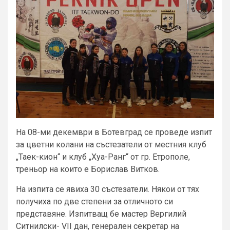
На 08-ми декември в Ботевград се проведе изпит
за цветни колани на състезатели от местния клуб
„Таек-кион“ и клуб „Хуа-Ранг“ от гр. Етрополе,
треньор на които е Борислав Витков.
На изпита се явиха 30 състезатели. Някои от тях
получиха по две степени за отличното си
представяне. Изпитващ бе мастер Вергилий
Ситнилски- VII дан, генерален секретар на