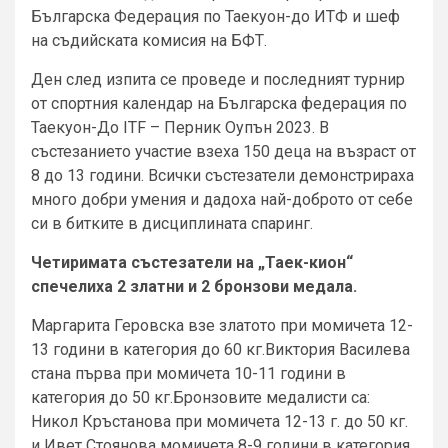
Българска Федерация по Таекуон-до ИТФ и шеф
на съдийската комисия на БФТ.
Ден след изпита се проведе и последният турнир
от спортния календар на Българска федерация по
Таекуон-До ITF – Перник Оупън 2023. В
състезанието участие взеха 150 деца на възраст от
8 до 13 години. Всички състезатели демонстрираха
много добри умения и дадоха най-доброто от себе
си в битките в дисциплината спаринг.
Четиримата състезатели на „Таек-кион“
спечелиха 2 златни и 2 бронзови медала.
Маргарита Геровска взе златото при момичета 12-
13 години в категория до 60 кг.Виктория Василева
стана първа при момичета 10-11 години в
категория до 50 кг.Бронзовите медалисти са:
Никол Кръстанова при момичета 12-13 г. до 50 кг.
и Ивет Стоянова момичета 8-9 години в категория