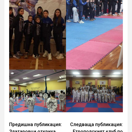
Continue
Предишна публикация:
Следваща публикация:
Златаровци откриха
Етрополският клуб по