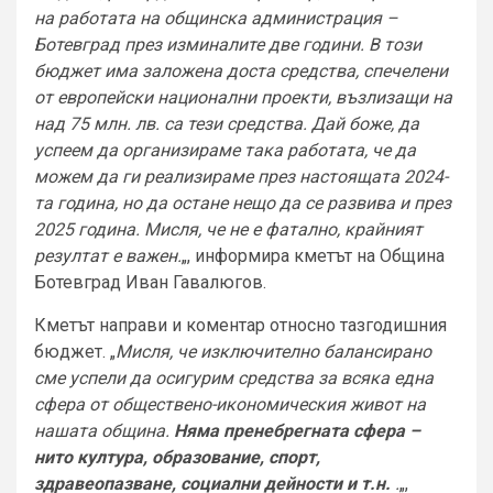
на работата на общинска администрация –
Ботевград през изминалите две години. В този
бюджет има заложена доста средства, спечелени
от европейски национални проекти, възлизащи на
над 75 млн. лв. са тези средства. Дай боже, да
успеем да организираме така работата, че да
можем да ги реализираме през настоящата 2024-
та година, но да остане нещо да се развива и през
2025 година. Мисля, че не е фатално, крайният
резултат е важен.
„, информира кметът на Община
Ботевград Иван Гавалюгов.
Кметът направи и коментар относно тазгодишния
бюджет. „
Мисля, че изключително балансирано
сме успели да осигурим средства за всяка една
сфера от обществено-икономическия живот на
нашата община.
Няма пренебрегната сфера –
нито култура, образование, спорт,
здравеопазване, социални дейности и т.н.
.
„,