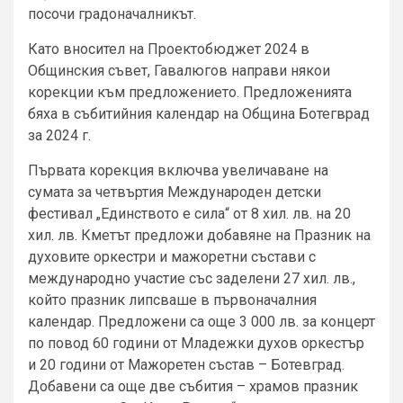
посочи градоначалникът.
Като вносител на Проектобюджет 2024 в
Общинския съвет, Гавалюгов направи някои
корекции към предложението. Предложенията
бяха в събитийния календар на Община Ботегврад
за 2024 г.
Първата корекция включва увеличаване на
сумата за четвъртия Международен детски
фестивал „Единството е сила“ от 8 хил. лв. на 20
хил. лв. Кметът предложи добавяне на Празник на
духовите оркестри и мажоретни състави с
международно участие със заделени 27 хил. лв.,
който празник липсваше в първоначалния
календар. Предложени са още 3 000 лв. за концерт
по повод 60 години от Младежки духов оркестър
и 20 години от Мажоретен състав – Ботевград.
Добавени са още две събития – храмов празник