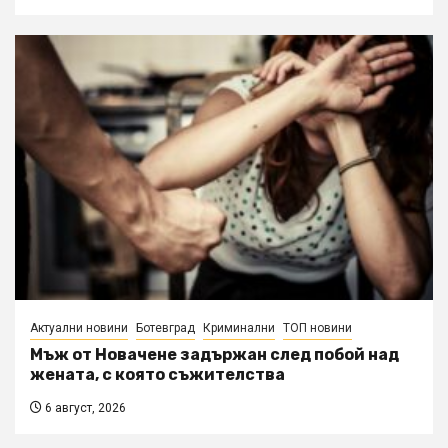
Актуални новини
Ботевград
Криминални
ТОП новини
Мъж от Новачене задържан след побой над
жената, с която съжителства
6 август, 2026