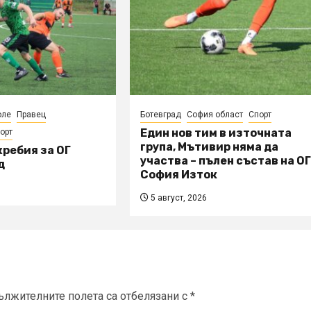
оле
Правец
Ботевград
София област
Спорт
Един нов тим в източната
орт
група, Мътивир няма да
ребия за ОГ
участва – пълен състав на О
д
София Изток
5 август, 2026
ължителните полета са отбелязани с
*