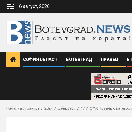
Skip
6 август, 2026
to
content
СОФИЯ ОБЛАСТ
БОТЕВГРАД
ПРАВЕЦ
Е
Начална страница
2024
февруари
17
ОФК Правец с категори