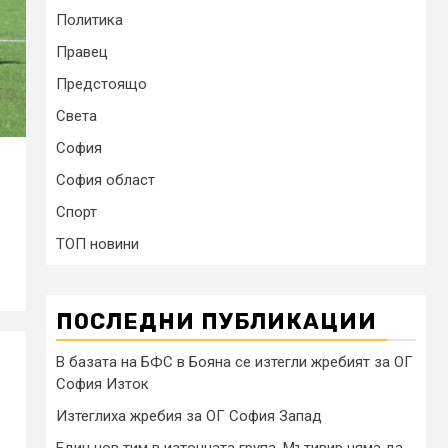
Политика
Правец
Предстоящо
Света
София
София област
Спорт
Г
ТОП новини
ПОСЛЕДНИ ПУБЛИКАЦИИ
В базата на БФС в Бояна се изтегли жребият за ОГ
София Изток
Изтеглиха жребия за ОГ София Запад
Един нов тим в източната група, Мътивир няма да