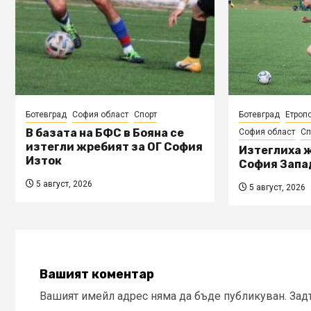
Ботевград
София област
Спорт
Ботевград
Етроп
В базата на БФС в Бояна се
София област
Сп
изтегли жребият за ОГ София
Изтеглиха ж
Изток
София Запа
5 август, 2026
5 август, 2026
Вашият коментар
Вашият имейл адрес няма да бъде публикуван.
Зад