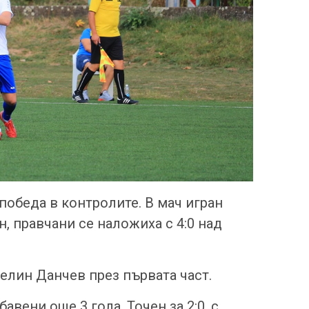
победа в контролите. В мач игран
, правчани се наложиха с 4:0 над
лин Данчев през първата част.
вени още 3 гола. Точен за 2:0, с