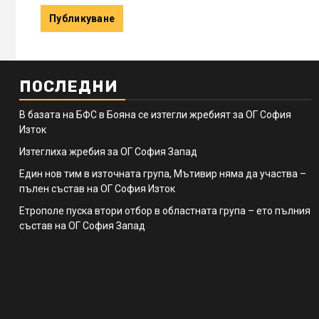
ПОСЛЕДНИ
В базата на БФС в Бояна се изтегли жребият за ОГ София
Изток
Изтеглиха жребия за ОГ София Запад
Един нов тим в източната група, Мътивир няма да участва –
пълен състав на ОГ София Изток
Етрополе пуска втори отбор в областната група – ето пълния
състав на ОГ София Запад