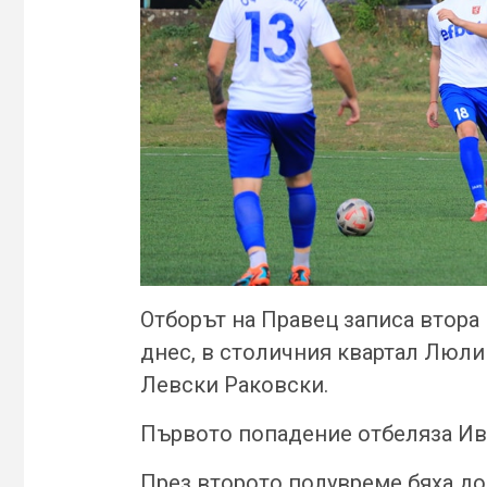
Отборът на Правец записа втора 
днес, в столичния квартал Люлин
Левски Раковски.
Първото попадение отбеляза Иве
През второто полувреме бяха доба