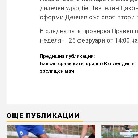
далечен удар, бе Цветелин Цаковс
оформи Денчев със своя втори г
В следващата проверка Правец щ
неделя – 25 февруари от 14:00 ча
Continue
Предишна публикация:
Балкан срази категорично Кюстендил в
Reading
зрелищен мач
ОЩЕ ПУБЛИКАЦИИ