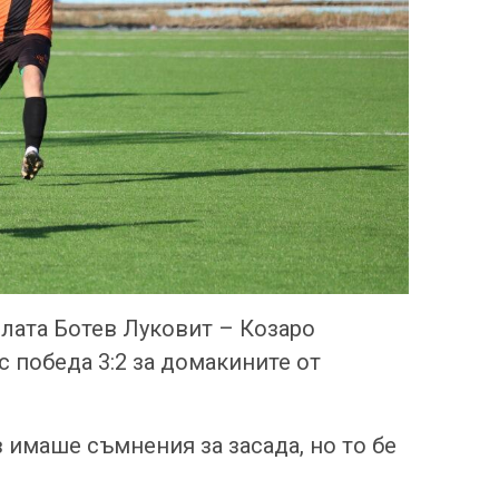
олата Ботев Луковит – Козаро
 победа 3:2 за домакините от
 имаше съмнения за засада, но то бе