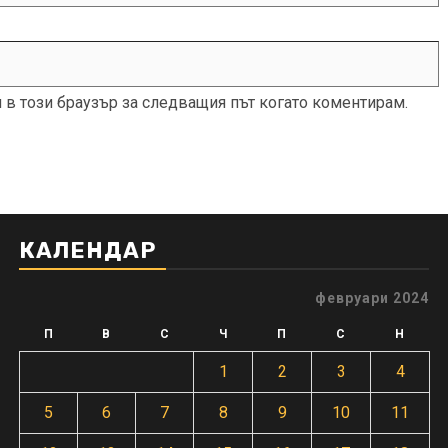
и в този браузър за следващия път когато коментирам.
КАЛЕНДАР
февруари 2024
П
В
С
Ч
П
С
Н
1
2
3
4
5
6
7
8
9
10
11