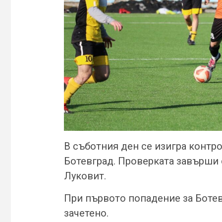
В съботния ден се изигра контр
Ботевград. Проверката завърши с
Луковит.
При първото попадение за Ботев
зачетено.