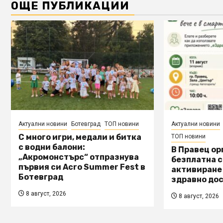
ОЩЕ ПУБЛИКАЦИИ
Актуални новини
Ботевград
ТОП новини
Актуални новини
С много игри, медали и битка
ТОП новини
с водни балони:
В Правец о
„Акромонстърс“ отпразнува
безплатна с
първия си Acro Summer Fest в
активиране
Ботевград
здравно дос
8 август, 2026
8 август, 2026