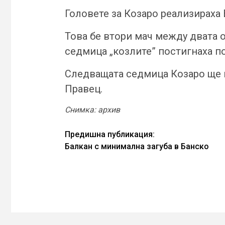
Головете за Козаро реализираха
Това бе втори мач между двата о
седмица „козлите” постигнаха по
Следващата седмица Козаро ще и
Правец.
Снимка: архив
Continue
Предишна публикация:
Балкан с минимална загуба в Банско
Reading