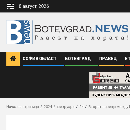
Skip
8 август, 2026
to
content
СОФИЯ ОБЛАСТ
БОТЕВГРАД
ПРАВЕЦ
Е
Начална страница
2024
февруари
24
Втората среща между 