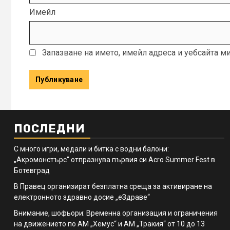
Имейл
Запазване на името, имейл адреса и уебсайта м
ПОСЛЕДНИ
С много игри, медали и битка с водни балони:
„Акромонстърс“ отпразнува първия си Acro Summer Fest в
Ботевград
В Правец организират безплатна среща за активиране на
електронното здравно досие „еЗдраве“
Внимание, шофьори: Временна организация и ограничения
на движението по АМ „Хемус“ и АМ „Тракия“ от 10 до 13