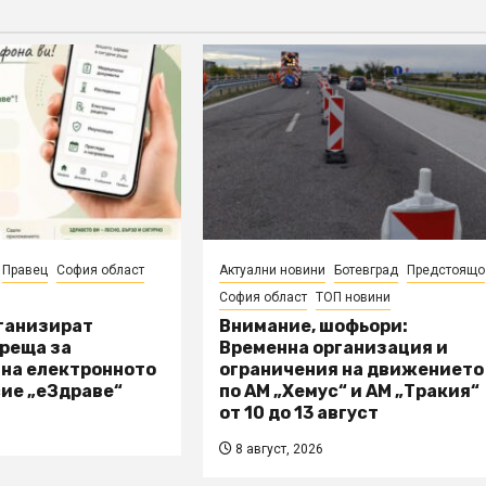
Правец
София област
Актуални новини
Ботевград
Предстоящо
София област
ТОП новини
рганизират
Внимание, шофьори:
реща за
Временна организация и
 на електронното
ограничения на движението
ие „еЗдраве“
по АМ „Хемус“ и АМ „Тракия“
от 10 до 13 август
8 август, 2026