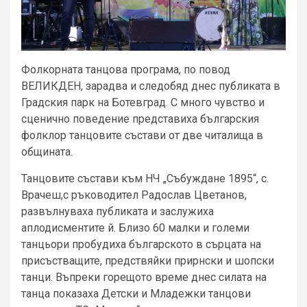
Фолкорната танцова програма, по повод
ВЕЛИКДЕН, зарадва и следобяд днес публиката в
Градския парк на Ботевград. С много чувство и
сценично поведение представиха българския
фолклор танцовите състави от две читалища в
общината.
Танцовите състави към НЧ „Събуждане 1895“, с.
Врачеш,с ръководител Радослав Цветанов,
развълнуваха публиката и заслужиха
аплодисментите й. Близо 60 малки и големи
танцьори пробудиха българското в сърцата на
присъстващите, предствяйки прирнски и шопски
танци. Въпреки горещото време днес силата на
танца показаха Детски и Младежки танцови