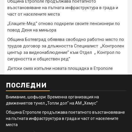
Община Етрополе продължава поетапното
възстановяване на пътната инфраструктура в града и
част от населените места
„Елаците-Мед“ отново подкрепи своите пенсионери по
повод Деня на миньора
Община Ботевград обявява свободно работно място по
трудов договор за длъжността Специалист „Контролен
център за видеонаблюдение” към Отдел „ Контрол по
сигурността и обществен ред”
Детски смях изпълни новата площадка в Етрополе
ПОСЛЕДНИ
Внимание, шофьори: Временна организация на
движениетов тунел „Топли дол“ на АМ „Хемус“
Община Етрополе продължава поетапното възстановяване
на пътната инфраструктура в града и част от населените
места