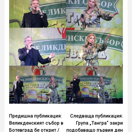
Continue
Предишна публикация:
Следваща публикация:
Великденският събор в
Група „Тангра“ закри
Reading
Ботевград бе открит /
подобаващо първия ден