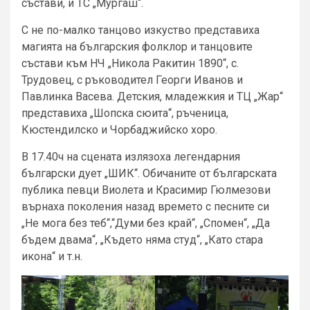
състави, и ТС „Мургаш“.
С не по-малко танцово изкуство представиха
магията на българския фолклор и танцовите
състави към НЧ „Никола Ракитин 1890“, с.
Трудовец, с ръководител Георги Иванов и
Павлинка Васева. Детския, младежкия и ТЦ „Жар“
представиха „Шопска сюита“, ръченица,
Кюстендилско и Чорбаджийско хоро.
В 17.40ч на сцената излязоха легендарния
български дует „ШИК“. Обичаните от българската
публика певци Виолета и Красимир Гюлмезови
върнаха поколения назад времето с песните си
„Не мога без теб“,“Думи без край“, „Спомен“, „Да
бъдем двама“, „Където няма студ“, „Като стара
икона“ и т.н.