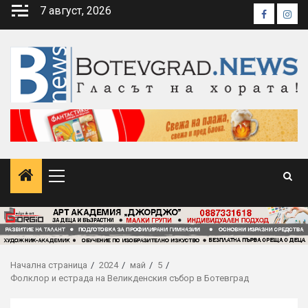
Skip
7 август, 2026
Faceboo
Inst
to
content
Primary
Menu
Начална страница
2024
май
5
Фолклор и естрада на Великденския събор в Ботевград