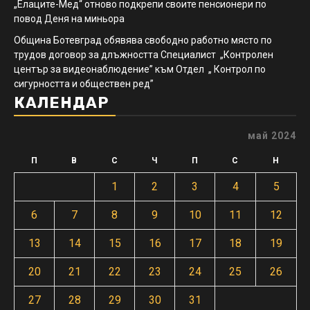
„Елаците-Мед“ отново подкрепи своите пенсионери по
повод Деня на миньора
Община Ботевград обявява свободно работно място по
трудов договор за длъжността Специалист „Контролен
център за видеонаблюдение” към Отдел „ Контрол по
сигурността и обществен ред”
КАЛЕНДАР
май 2024
П
В
С
Ч
П
С
Н
1
2
3
4
5
6
7
8
9
10
11
12
13
14
15
16
17
18
19
20
21
22
23
24
25
26
27
28
29
30
31