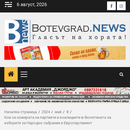
Skip
6 август, 2026
Faceboo
Inst
to
content
Primary
Menu
Начална страница
2024
май
8
Кои са номерата на партиите и коалициите в бюлетината за
изборите за Народно събрание и Европарламент