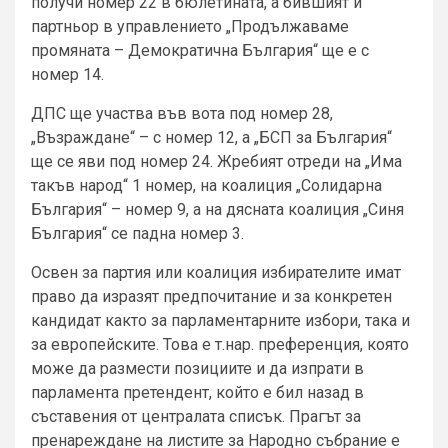
получи номер 22 в бюлетината, а бившият ѝ
партньор в управлението „Продължаваме
промяната – Демократична България“ ще е с
номер 14.
ДПС ще участва във вота под номер 28,
„Възраждане“ – с номер 12, а „БСП за България“
ще се яви под номер 24. Жребият отреди на „Има
такъв народ“ 1 номер, на коалиция „Солидарна
България“ – номер 9, а на дясната коалиция „Синя
България“ се падна номер 3.
Освен за партия или коалиция избирателите имат
право да изразят предпочитание и за конкретен
кандидат както за парламентарните избори, така и
за европейските. Това е т.нар. преференция, която
може да размести позициите и да изпрати в
парламента претендент, който е бил назад в
съставения от централата списък. Прагът за
пренареждане на листите за Народно събрание е