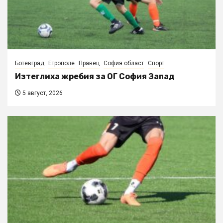
Ботевград
Етрополе
Правец
София област
Спорт
Изтеглиха жребия за ОГ София Запад
5 август, 2026