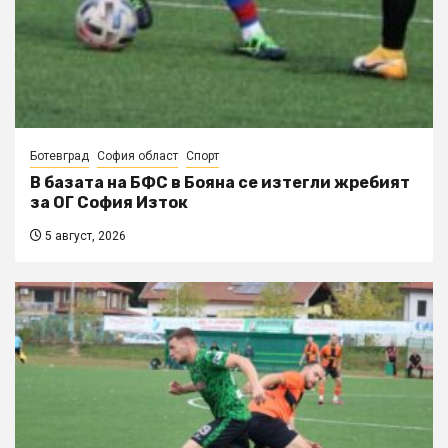
Ботевград
София област
Спорт
В базата на БФС в Бояна се изтегли жребият
за ОГ София Изток
5 август, 2026