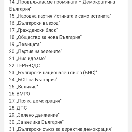
14. „Продължаваме промяната – Демократична
България“
15. „Народна партия Истината и само истината“
16. „Български възход“
17. „Граждански блок“
18. „Общество за нова България“
19. „Левицата“
20. „Партия на зелените“
21. „Ние идваме“
22. ГЕРБ-СДС
23. „Български национален съюз (БНС)“
24. „БСП за България“
25. „Величие“
26. ВМРО
27. „Пряка демокрация“
28. ДПС
29. „Зелено движение“
30. „За велика България“
31. „Български съюз за директна демокрация“