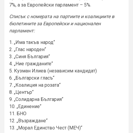
7%, а за Европейски парламент – 5%.
Списък с номерата на партиите и коалициите в
бюлетините за Европейски и национален
парламент:
1. „Има такъв народ“
2. „Глас народен“
3. „Синя България“
4. „Ние гражданите“
5. Кузман Илиев (независим кандидат)
6. „Български гласъ“
7. „Коалиция на розата“
8. „Център“
9. „Солидарна България“
10. „Единение“
11. БНО
12. „Възраждане“
13. „Морал Единство Чест (МЕЧ)“