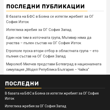
ПОСЛЕДНИ ПУБЛИКАЦИИ
В базата на БФС в Бояна се изтегли жребият за ОГ
София Изток
Изтеглиха жребия за ОГ София Запад
Един нов тим в източната група, Мътивир няма да
участва – пълен състав на ОГ София Изток
Етрополе пуска втори отбор в областната група – ето
пълния състав на ОГ София Запад
Миролюб Милчев представи Ботевград в националната
симулация „Модел Република България – Чайка“
ПОСЛЕДНИ
В базата на БФС в Бояна се изтегли жребият за ОГ София
Изток
Изтеглиха жребия за ОГ София Запад