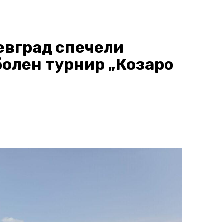
евград спечели
олен турнир „Козаро
“