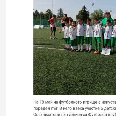
На 18 май на футболното игрище с изкуств
пореден път. В него взеха участие 6 детс
Организатори на турнира са Футболен клуб