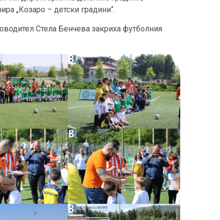
ира „Козаро – детски градини“.
ководител Стела Бенчева закриха футболния