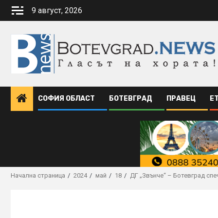
Skip
9 август, 2026
to
content
СОФИЯ ОБЛАСТ
БОТЕВГРАД
ПРАВЕЦ
Е
Начална страница
2024
май
18
ДГ „Звънче“ – Ботевград спе