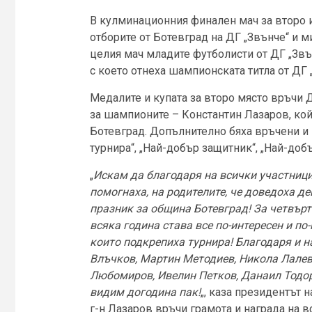
В кулминационния финален мач за второ 
отборите от Ботевград на ДГ „Звънче“ и 
целия мач младите футболисти от ДГ „Звън
с което отнеха шампионската титла от ДГ 
Медалите и купата за второ място връчи Д
за шампионите – Константин Лазаров, кой
Ботевград. Допълнително бяха връчени и 
турнира“, „Най-добър защитник“, „Най-добъ
„
Искам да благодаря на всички участници,
помогнаха, на родителите, че доведоха де
празник за община Ботевград! За четвърт
всяка година става все по-интересен и по
които подкрепиха турнира! Благодаря и 
Влъчков, Мартин Методиев, Никола Лалев
Любомиров, Ивелин Петков, Данаил Тодо
видим догодина пак!
„, каза президентът 
г-н Лазаров връчи грамота и награда на в