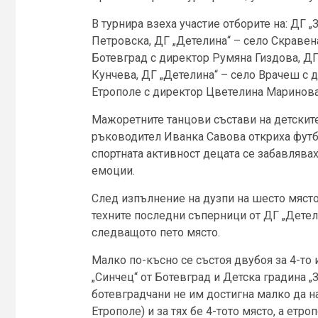
В турнира взеха участие отборите на: ДГ 
Петровска, ДГ „Детелина“ – село Скравен
Ботевград с директор Румяна Гиздова, ДГ
Кунчева, ДГ „Детелина“ – село Врачеш с 
Етрополе с директор Цветелина Маринова
Мажоретните танцови състави на детските 
ръководител Иванка Савова откриха футб
спортната активност децата се забавлявах
емоции.
След изпълнение на дузпи на шесто място 
техните последни съперници от ДГ „Детел
следващото пето място.
Малко по-късно се състоя двубоя за 4-то 
„Синчец“ от Ботевград и Детска градина „
ботевградчани не им достигна малко да на
Етрополе) и за тях бе 4-тото място, а етро