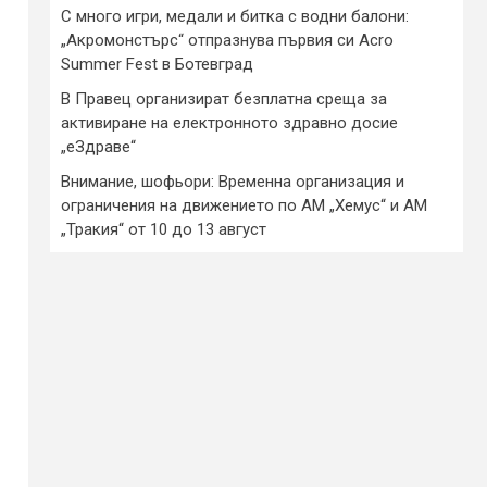
С много игри, медали и битка с водни балони:
„Акромонстърс“ отпразнува първия си Acro
Summer Fest в Ботевград
В Правец организират безплатна среща за
активиране на електронното здравно досие
„еЗдраве“
Внимание, шофьори: Временна организация и
ограничения на движението по АМ „Хемус“ и АМ
„Тракия“ от 10 до 13 август