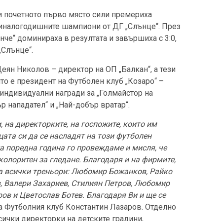
и почетното първо място сили премериха
миналогодишните шампиони от ДГ „Слънце“. През
че“ доминираха в резултата и завършиха с 3:0,
„Слънце“.
еян Николов – директор на ОП „Балкан“, а тези
то е президент на Футболен клуб „Козаро“ –
индивидуални награди за „Голмайстор на
р нападател“ и „Най-добър вратар“.
 на директорките, на госпожите, които им
цата си да се насладят на този футболен
а поредна година го провеждаме и мисля, че
-колоритен за гледане. Благодаря и на фирмите,
на всички треньори: Любомир Божанков, Райко
, Валери Захариев, Стилиян Петров, Любомир
ров
и Цветослав Ботев. Благодаря Ви и ще се
на Футболния клуб Константин Лазаров. Отделно
сички директорки на детските градини,