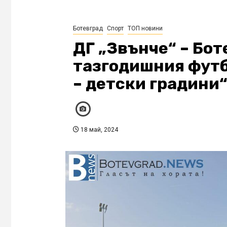
Ботевград
Спорт
ТОП новини
ДГ „Звънче“ – Бот
тазгодишния футб
– детски градини
18 май, 2024