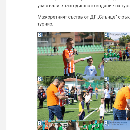
участвали в тазгодишното издание на турн
Мажоретният състав от ДГ „Слънце“ с ръ
турнир.