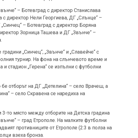
„Звънче“ – Ботевград с директор Станислава
а с директор Нели Георгиева, ДГ „Слънце“ –
 „Синчец“ – Ботевград с директор Боряна
директор Зорница Ташева и ДГ „Звънче“ –
.
градини „Синчец“, „Звънче“ и „Славейче“ с
олния турнир. На фона на слънчевото време и
а и стадион „Герена“ се изпълни с футболни
бе отборът на ДГ „Детелина“ – село Врачеш, а
ина“ – село Скравена се наредиха на
и 3-то място между отборите на Детска градина
Звънче“ – град Етрополе. На малките футболни
двият противниците от Етрополе (2:3 в полза на
полци взеха бронза.