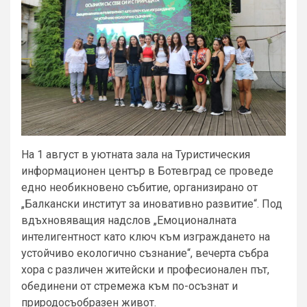
На 1 август в уютната зала на Туристическия
информационен център в Ботевград се проведе
едно необикновено събитие, организирано от
„Балкански институт за иновативно развитие“. Под
вдъхновяващия надслов „Емоционалната
интелигентност като ключ към изграждането на
устойчиво екологично съзнание“, вечерта събра
хора с различен житейски и професионален път,
обединени от стремежа към по-осъзнат и
природосъобразен живот.