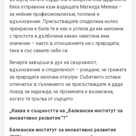
бяха отправени към водещата Матилда Матева –
за нейния професионализъм, топлина и
вдъхновение. Присъстващите споделиха колко
прекрасна е била тя и как е успяла да им напомни
с простота и дълбочина какво наистина има
значение – както в отношенията ни с природата,
така и със самите себе си.
Вечерта завърши в дух на свързаност,
вдъхновение и споделеност – усещане, че грижата
за природата започва отвътре. Събитието остави
отпечатък в съзнанието на присъстващите и даде
повод за надежда, че промяната е възможна,
когато тя тръгва от сърцето.
„Каква е същността на „Балкански институт за
иновативно развитие“?“
Балкански институт за иновативно развитие