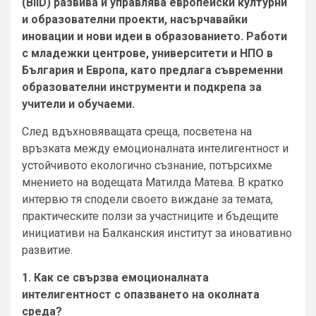
(BIID) развива и управлява европейски културни
и образователни проекти, насърчавайки
иновации и нови идеи в образованието. Работи
с младежки центрове, университети и НПО в
България и Европа, като предлага съвременни
образователни инструменти и подкрепа за
учители и обучаеми.
След вдъхновяващата среща, посветена на
връзката между емоционалната интелигентност и
устойчивото екологично съзнание, потърсихме
мнението на водещата Матилда Матева. В кратко
интервю тя сподели своето виждане за темата,
практическите ползи за участниците и бъдещите
инициативи на Балканския институт за иновативно
развитие.
1. Как се свързва емоционалната
интелигентност с опазването на околната
среда?