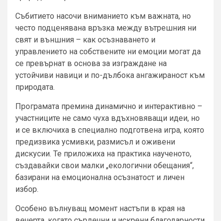
Събитието насочи вниманието към важната, но
често подценявана връзка между вътрешния ни
свят и външния – как осъзнаването и
управлението на собствените ни емоции могат да
се превърнат в основа за изграждане на
устойчиви навици и по-дълбока ангажираност към
природата.
Програмата премина динамично и интерактивно –
участниците не само чуха вдъхновяващи идеи, но
и се включиха в специално подготвена игра, която
предизвика усмивки, размисъл и оживени
дискусии. Те приложиха на практика наученото,
създавайки свои малки „екологични обещания“,
базирани на емоционална осъзнатост и личен
избор.
Особено вълнуващ момент настъпи в края на
вечерта, когато сърдечни и искрени благодарности