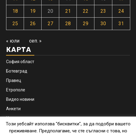
18
19
20
21
22
23
24
25
26
27
28
29
30
31
« юли
сеп. »
КАРТА
София област
Ботевград
Правец
Етрополе
Видео новини
Анкети
Контакти
Този уебсайт използва "бисквитки", за да подобри вашето
Facebook
Instagram
преживяване. Предполагаме, че сте съгласни с това, но