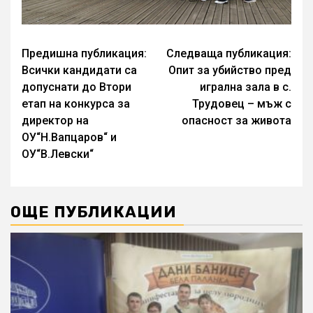
Continue
Предишна публикация:
Следваща публикация:
Всички кандидати са
Опит за убийство пред
Reading
допуснати до Втори
игрална зала в с.
етап на конкурса за
Трудовец – мъж с
директор на
опасност за живота
ОУ“Н.Вапцаров“ и
ОУ“В.Левски“
ОЩЕ ПУБЛИКАЦИИ