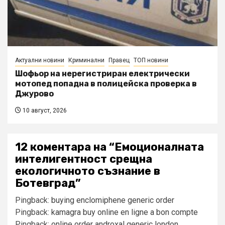
Актуални новини
Криминални
Правец
ТОП новини
Шофьор на нерегистриран електрически
мотопед попадна в полицейска проверка в
Джурово
10 август, 2026
12 коментара на “
Емоционалната
интелигентност срещна
екологичното съзнание в
Ботевград
”
Pingback:
buying enclomiphene generic order
Pingback:
kamagra buy online en ligne a bon compte
Pingback:
online order androxal generic london