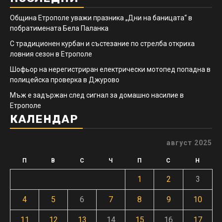
Община Етрополе уважи празника „Дни на баницата“ в
побратимената Бела Паланка
С традиционен курбан и състезание по стрелба откриха
ловния сезон в Етрополе
Шофьор на нерегистриран електрически мотопед попадна в
полицейска проверка в Джурово
Мъж е задържан след сигнал за домашно насилие в
Етрополе
КАЛЕНДАР
август 2025
П
В
С
Ч
П
С
Н
1
2
3
4
5
6
7
8
9
10
11
12
13
14
15
16
17