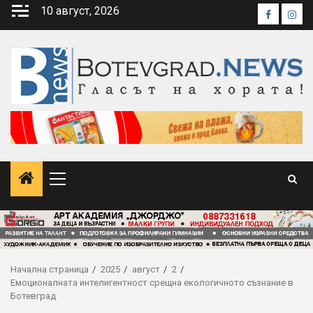
Skip
10 август, 2026
Faceboo
Inst
to
content
Primary
Menu
Начална страница
2025
август
2
Емоционалната интелигентност срещна екологичното съзнание в
Ботевград