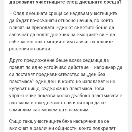
да развият участниците след днешната среща?
– След днешната среща се надявам участниците
да бъдат по-осъзнати относно начина, по който
влияят на природата. Един от съветите беше да
започнат да водят дневник на емоциите си – да
забелязват как емоциите им влияят на техните
решения и навици.
Друго предложение беше всяка седмица да
правят по едно устойчиво действие – например да
си поставят предизвикателство за „ден без
пластмаса“: един ден, в който не използват и не
купуват нищо, съдържащо пластмаса. Това
упражнение показва колко дълбоко пластмасата е
навлязла в ежедневието ни и ни кара да се
замислим как можем да я намалим.
Също така, участниците бяха насърчени да се
включат в различни общности, които подкрепят