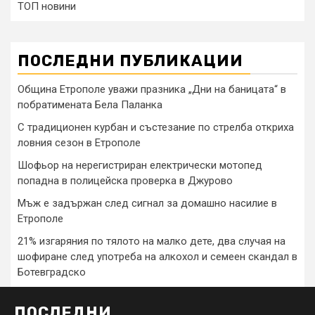
ТОП новини
ПОСЛЕДНИ ПУБЛИКАЦИИ
Община Етрополе уважи празника „Дни на баницата“ в
побратимената Бела Паланка
С традиционен курбан и състезание по стрелба откриха
ловния сезон в Етрополе
Шофьор на нерегистриран електрически мотопед
попадна в полицейска проверка в Джурово
Мъж е задържан след сигнал за домашно насилие в
Етрополе
21% изгаряния по тялото на малко дете, два случая на
шофиране след употреба на алкохол и семеен скандал в
Ботевградско
ПОСЛЕДНИ