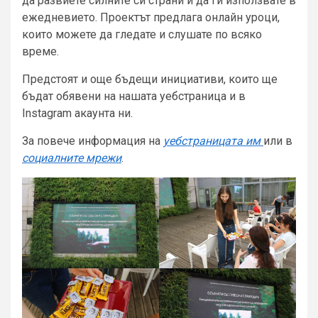
да развиете силните си страни и да ги използвате в
ежедневието. Проектът предлага онлайн уроци,
които можете да гледате и слушате по всяко
време.
Предстоят и още бъдещи инициативи, които ще
бъдат обявени на нашата уебстраница и в
Instagram акаунта ни.
За повече информация на
уебстраницата им
или в
социалните мрежи
.