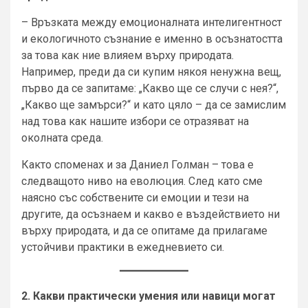
– Връзката между емоционалната интелигентност
и екологичното съзнание е именно в осъзнатостта
за това как ние влияeм върху природата.
Например, преди да си купим някоя ненужна вещ,
първо да се запитаме: „Какво ще се случи с нея?“,
„Какво ще замърси?“ и като цяло – да се замислим
над това как нашите избори се отразяват на
околната среда.
Както споменах и за Даниел Голман – това е
следващото ниво на еволюция. След като сме
наясно със собствените си емоции и тези на
другите, да осъзнаем и какво е въздействието ни
върху природата, и да се опитаме да прилагаме
устойчиви практики в ежедневието си.
2. Какви практически умения или навици могат