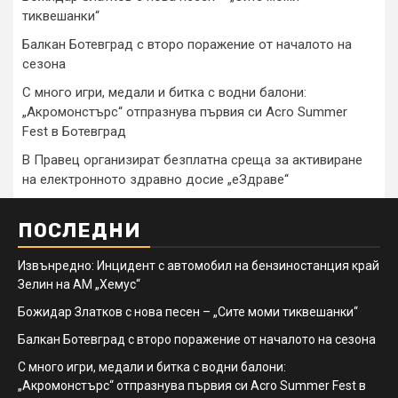
тиквешанки“
Балкан Ботевград с второ поражение от началото на
сезона
С много игри, медали и битка с водни балони:
„Акромонстърс“ отпразнува първия си Acro Summer
Fest в Ботевград
В Правец организират безплатна среща за активиране
на електронното здравно досие „еЗдраве“
ПОСЛЕДНИ
Извънредно: Инцидент с автомобил на бензиностанция край
Зелин на АМ „Хемус“
Божидар Златков с нова песен – „Сите моми тиквешанки“
Балкан Ботевград с второ поражение от началото на сезона
С много игри, медали и битка с водни балони:
„Акромонстърс“ отпразнува първия си Acro Summer Fest в