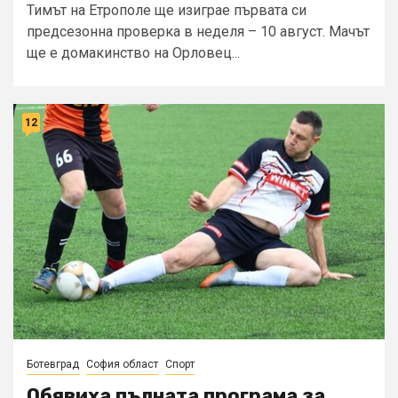
Тимът на Етрополе ще изиграе първата си
предсезонна проверка в неделя – 10 август. Мачът
ще е домакинство на Орловец...
12
Ботевград
София област
Спорт
Обявиха пълната програма за