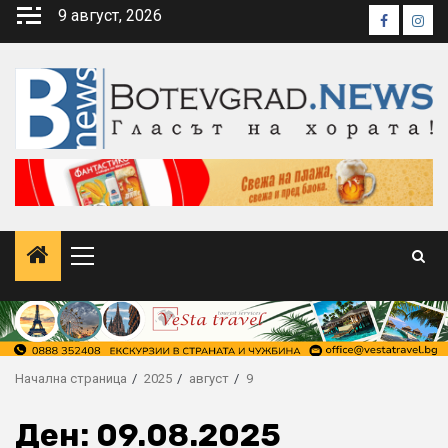
Skip
9 август, 2026
Faceboo
Inst
to
content
Primary
Menu
Начална страница
2025
август
9
Ден:
09.08.2025