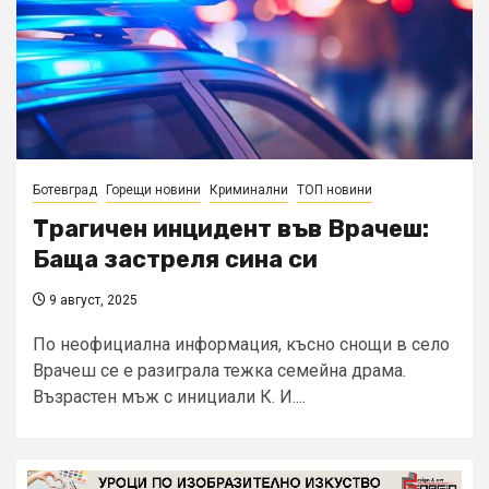
Ботевград
Горещи новини
Криминални
ТОП новини
Трагичен инцидент във Врачеш:
Баща застреля сина си
9 август, 2025
По неофициална информация, късно снощи в село
Врачеш се е разиграла тежка семейна драма.
Възрастен мъж с инициали К. И....