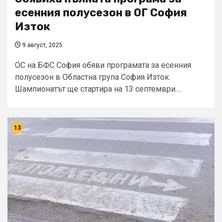
есенния полусезон в ОГ София
Изток
9 август, 2025
ОС на БФС София обяви програмата за есенния
полусезон в Областна група София Изток.
Шампионатът ще стартира на 13 септември....
13