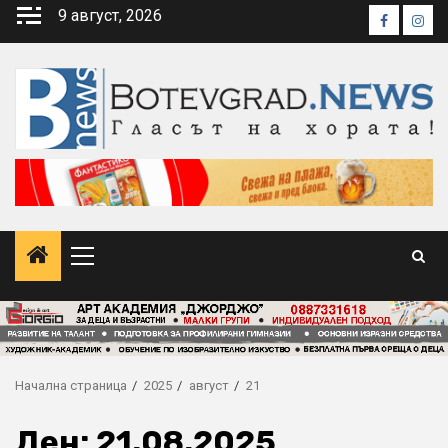
Skip
9 август, 2026
Faceboo
Inst
to
content
Primary
Menu
Начална страница
2025
август
21
Ден:
21.08.2025