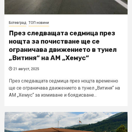
Ботевград
ТОП новини
През следващата седмица през
нощта за почистване ще се
ограничава движението в тунел
„Витиня“ на АМ „Хемус“
21 август, 2025
През следващата седмица през нощта временно
ще се ограничава движението в тунел „Витиня“ на
АМ „Хемус“ за измиване и боядисване...