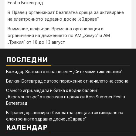
Fest в Ботевград
В Правец организират безплатна среща за активиране
на електронното здравно досие „еЗдраве“
Внимание, шофьори: Временна организация и
ограничения на движението по АМ „Хемус“ и АМ
„Тракия“ от 10 до 13 август
ПОСЛЕДНИ
Божидар Златков с нова песен – „Сите моми тиквешанки“
Балкан Ботевград с второ поражение от началото на сезона
С много игри, медали и битка с водни балони:
„Акромонстърс“ отпразнува първия си Acro Summer Fest в
Ботевград
В Правец организират безплатна среща за активиране на
електронното здравно досие „еЗдраве“
КАЛЕНДАР