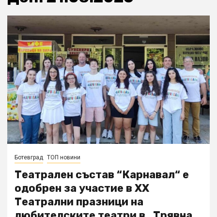
Ботевград
ТОП новини
Театрален състав “Карнавал“ е
одобрен за участие в ХХ
Театрални празници на
любителските театри в „Трявна