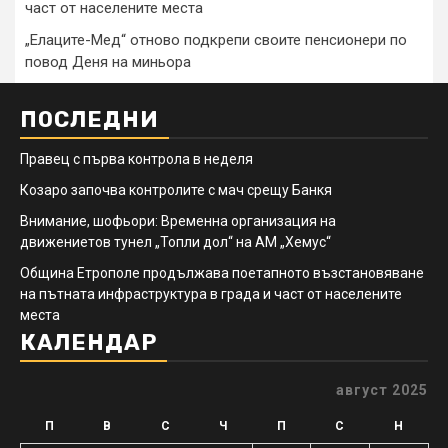
част от населените места
„Елаците-Мед“ отново подкрепи своите пенсионери по
повод Деня на миньора
ПОСЛЕДНИ
Правец с първа контрола в неделя
Козаро започва контролите с мач срещу Банкя
Внимание, шофьори: Временна организация на
движениетов тунел „Топли дол“ на АМ „Хемус“
Община Етрополе продължава поетапното възстановяване
на пътната инфраструктура в града и част от населените
места
КАЛЕНДАР
август 2025
П
В
С
Ч
П
С
Н