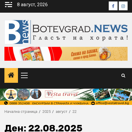
Skip
8 август, 2026
Faceboo
Inst
to
content
Primary
Menu
Начална страница
2025
август
22
Ден:
22.08.2025