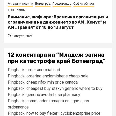
Актуални новини
Ботевград
Предстоящо
София област
ТОП новини
Внимание, шофьори: Временна организация и
ограничения на движението по АМ „Хемус“ и
АМ „Тракия“ от 10 до 13 август
8 август, 2026
12 коментара на “
Младеж загина
при катастрофа край Ботевград
”
Pingback:
order androxal cod
Pingback:
ordering enclomiphene cheap sale
Pingback:
cheap rifaximin price canada
Pingback:
cheapest buy staxyn generic where to buy
Pingback:
generic avodart usa pharmacy
Pingback:
commander kamagra en ligne sans
ordonnance
Pingback:
how to buy flexeril cyclobenzaprine price