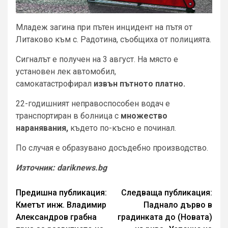
Младеж загина при пътен инцидент на пътя от
Литаково към с. Радотина, съобщиха от полицията.
Сигналът е получен на 3 август. На място е
установен лек автомобил,
самокатастрофирал
извън пътното платно.
22-годишният неправоспособен водач е
транспортиран в болница с
множество
наранявания,
където по-късно е починал.
По случая е образувано досъдебно производство.
Източник: dariknews.bg
Continue
Предишна публикация:
Следваща публикация:
Кметът инж. Владимир
Паднало дърво в
Reading
Александров грабна
градинката до (Новата)