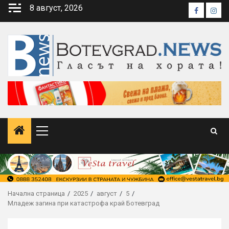
Skip
8 август, 2026
Faceboo
Inst
to
content
Primary
Menu
Начална страница
2025
август
5
Младеж загина при катастрофа край Ботевград