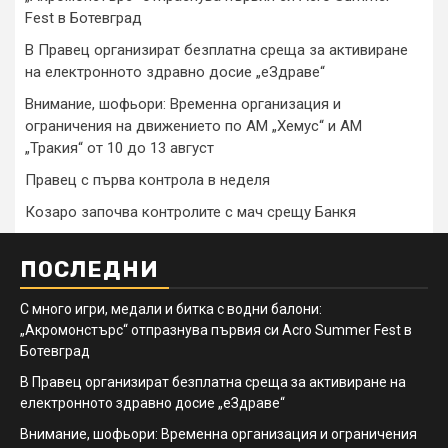
Fest в Ботевград
В Правец организират безплатна среща за активиране
на електронното здравно досие „еЗдраве“
Внимание, шофьори: Временна организация и
ограничения на движението по АМ „Хемус“ и АМ
„Тракия“ от 10 до 13 август
Правец с първа контрола в неделя
Козаро започва контролите с мач срещу Банкя
ПОСЛЕДНИ
С много игри, медали и битка с водни балони:
„Акромонстърс“ отпразнува първия си Acro Summer Fest в
Ботевград
В Правец организират безплатна среща за активиране на
електронното здравно досие „еЗдраве“
Внимание, шофьори: Временна организация и ограничения