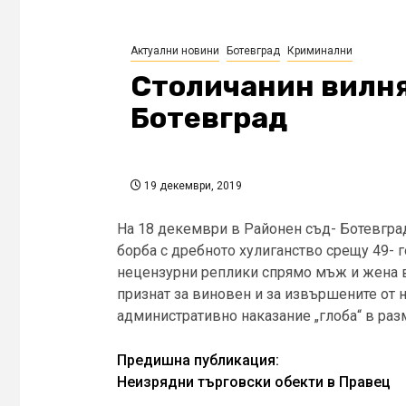
Актуални новини
Ботевград
Криминални
Столичанин вилня
Ботевград
19 декември, 2019
На 18 декември в Районен съд- Ботевград
борба с дребното хулиганство срещу 49- 
нецензурни реплики спрямо мъж и жена в
признат за виновен и за извършените от 
административно наказание „глоба“ в разм
Continue
Предишна публикация:
Неизрядни търговски обекти в Правец
Reading