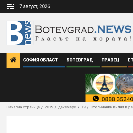
Skip
7 август, 2026
to
content
СОФИЯ ОБЛАСТ
БОТЕВГРАД
ПРАВЕЦ
Е
Начална страница
2019
декември
19
Столичанин вилня в ре