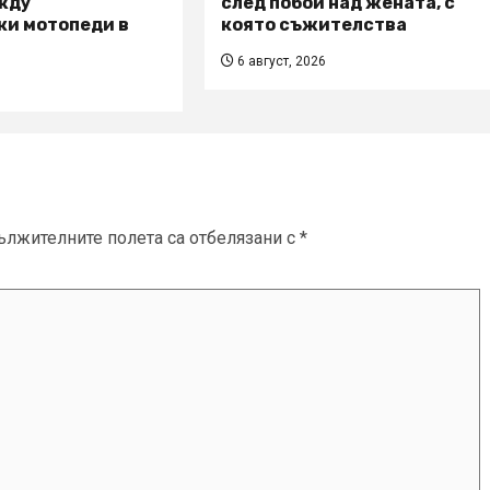
жду
след побой над жената, с
ки мотопеди в
която съжителства
6 август, 2026
ължителните полета са отбелязани с
*