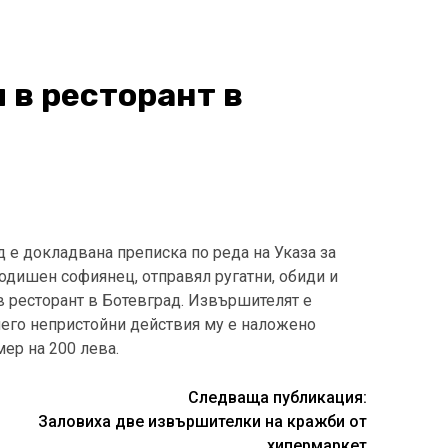
 в ресторант в
 е докладвана преписка по реда на Указа за
годишен софиянец, отправял ругатни, обиди и
 ресторант в Ботевград. Извършителят е
него непристойни действия му е наложено
ер на 200 лева.
Следваща публикация:
Заловиха две извършителки на кражби от
хипермаркет