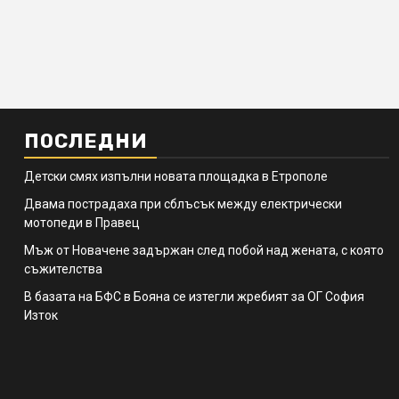
ПОСЛЕДНИ
Детски смях изпълни новата площадка в Етрополе
Двама пострадаха при сблъсък между електрически
мотопеди в Правец
Мъж от Новачене задържан след побой над жената, с която
съжителства
В базата на БФС в Бояна се изтегли жребият за ОГ София
Изток