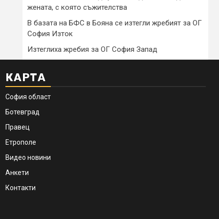
жената, с която съжителства
В базата на БФС в Бояна се изтегли жребият за ОГ
София Изток
Изтеглиха жребия за ОГ София Запад
КАРТА
София област
Ботевград
Правец
Етрополе
Видео новини
Анкети
Контакти