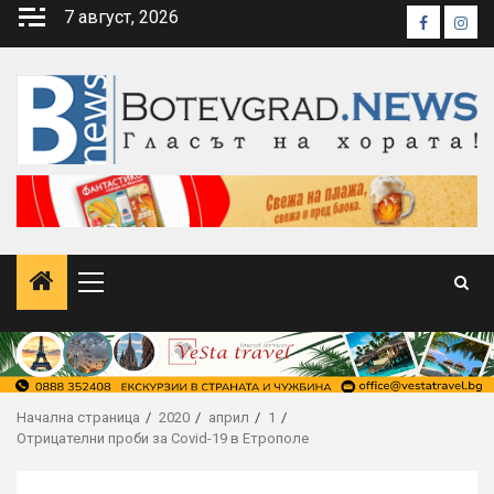
Skip
7 август, 2026
Faceboo
Inst
to
content
Primary
Menu
Начална страница
2020
април
1
Отрицателни проби за Covid-19 в Етрополе