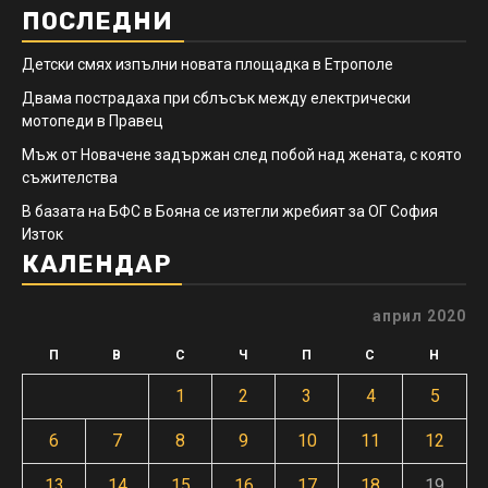
ПОСЛЕДНИ
Детски смях изпълни новата площадка в Етрополе
Двама пострадаха при сблъсък между електрически
мотопеди в Правец
Мъж от Новачене задържан след побой над жената, с която
съжителства
В базата на БФС в Бояна се изтегли жребият за ОГ София
Изток
КАЛЕНДАР
април 2020
П
В
С
Ч
П
С
Н
1
2
3
4
5
6
7
8
9
10
11
12
13
14
15
16
17
18
19