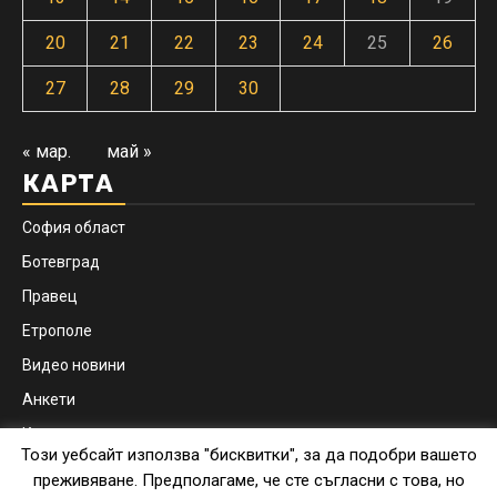
20
21
22
23
24
25
26
27
28
29
30
« мар.
май »
КАРТА
София област
Ботевград
Правец
Етрополе
Видео новини
Анкети
Контакти
Този уебсайт използва "бисквитки", за да подобри вашето
Facebook
Instagram
преживяване. Предполагаме, че сте съгласни с това, но