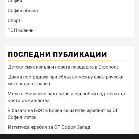
София
София област
Спорт
ТОП новини
ПОСЛЕДНИ ПУБЛИКАЦИИ
Детски смях изпълни новата площадка в Етрополе
Двама пострадаха при сблъсък между електрически
мотопеди в Правец
Мъж от Новачене задържан след побой над жената, с
която съжителства
В базата на БФС в Бояна се изтегли жребият за ОГ
София Изток
Изтеглиха жребия за ОГ София Запад