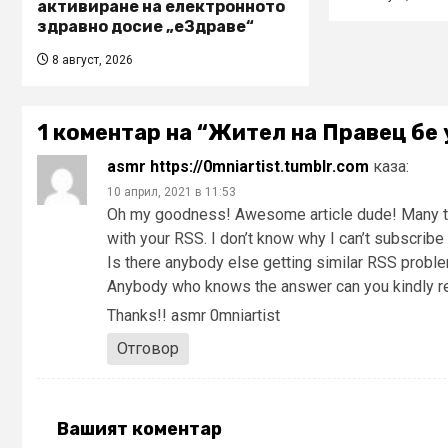
активиране на електронното
здравно досие „еЗдраве“
8 август, 2026
1 коментар на “
Жител на Правец бе 
asmr https://0mniartist.tumblr.com
каза:
10 април, 2021 в 11:53
Oh my goodness! Awesome article dude! Many t
with your RSS. I don’t know why I can’t subscribe t
Is there anybody else getting similar RSS probl
Anybody who knows the answer can you kindly 
Thanks!! asmr 0mniartist
Отговор
Вашият коментар