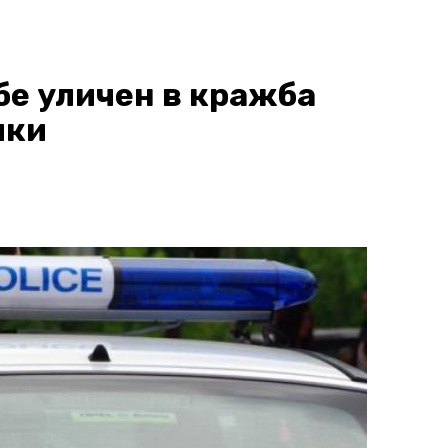
бе уличен в кражба
чки