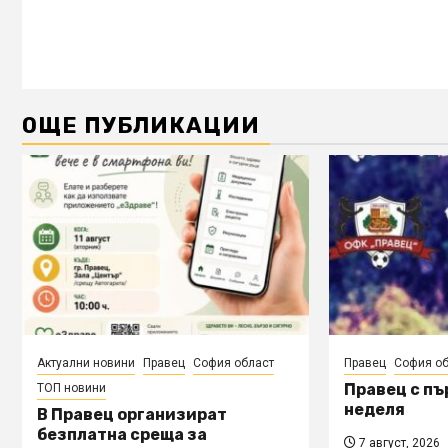
ОЩЕ ПУБЛИКАЦИИ
Актуални новини
Правец
София област
Правец
София об
Правец с пъ
ТОП новини
неделя
В Правец организират
безплатна среща за
7 август, 2026