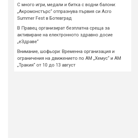
С много игри, медали и битка с водни балони:
„Акромонстърс“ отпразнува първия си Acro
Summer Fest в Ботевград
В Правец организират безплатна среща за
активиране на електронното здравно досие
„еЗдраве“
Внимание, шофьори: Временна организация и
ограничения на движението по АМ „Хемус“ и АМ
„Тракия“ от 10 до 13 август