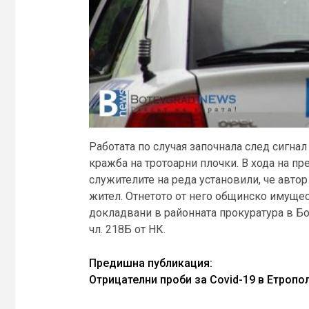
Работата по случая започнала след сигна
кражба на тротоарни плочки. В хода на п
служителите на реда установили, че авто
жител. Отнетото от него общинско имущес
докладвани в районната прокуратура в Бо
чл. 218Б от НК.
Continue
Предишна публикация:
Отрицателни проби за Covid-19 в Етропо
Reading