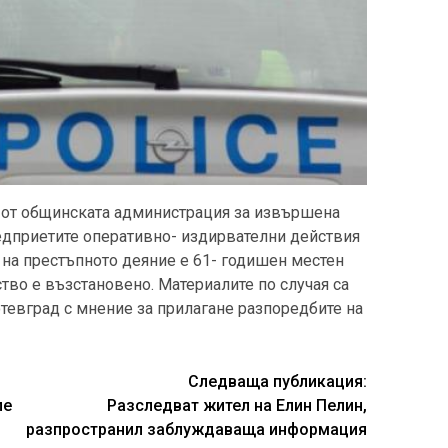
л от общинската администрация за извършена
редприетите оперативно- издирвателни действия
р на престъпното деяние е 61- годишен местен
тво е възстановено. Материалите по случая са
тевград с мнение за прилагане разпоредбите на
Следваща публикация:
ле
Разследват жител на Елин Пелин,
разпространил заблуждаваща информация