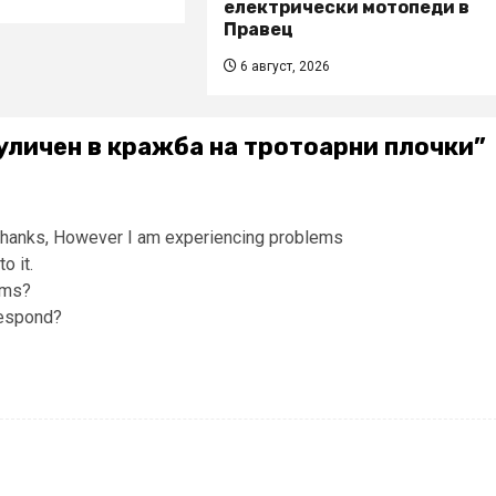
електрически мотопеди в
Правец
6 август, 2026
уличен в кражба на тротоарни плочки
”
hanks, However I am experiencing problems
o it.
ems?
respond?