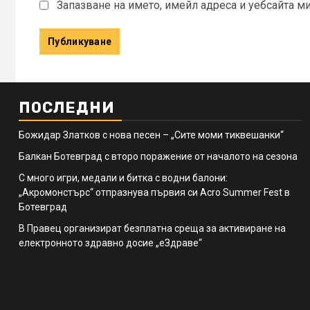
Запазване на името, имейл адреса и уебсайта м
ПОСЛЕДНИ
Божидар Златков с нова песен – „Сите моми тиквешанки“
Балкан Ботевград с второ поражение от началото на сезона
С много игри, медали и битка с водни балони:
„Акромонстърс“ отпразнува първия си Acro Summer Fest в
Ботевград
В Правец организират безплатна среща за активиране на
електронното здравно досие „еЗдраве“