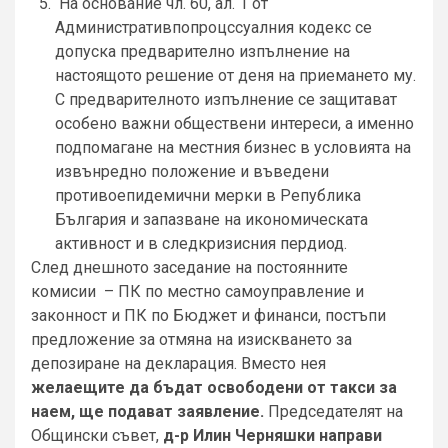
На основание чл. 60, ал. 1 от
Административпопроцссуалния кодекс се
допуска предварително изпълнение на
настоящото решение от деня на приемането му.
С предварителното изпълнение се защитават
особено важни обществени интереси, а именно
подпомагане на местния бизнес в условията на
извънредно положение и въведени
противоепидемични мерки в Република
България и запазване на икономическата
активност и в следкризисния пердиод.
След днешното заседание на постоянните
комисии – ПК по местно самоуправление и
законност и ПК по Бюджет и финанси, постъпи
предложение за отмяна на изискването за
депозиране на декларация. Вместо нея
желаещите да бъдат освободени от такси за
наем, ще подават заявление.
Председателят на
Общински съвет,
д-р Илин Черняшки направи