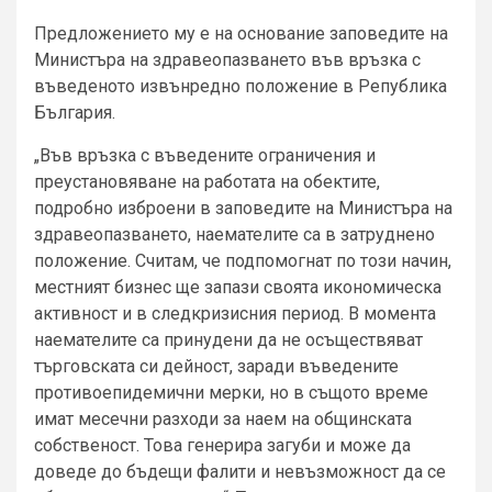
Предложението му е на основание заповедите на
Министъра на здравеопазването във връзка с
въведеното извънредно положение в Република
България.
„Във връзка с въведените ограничения и
преустановяване на работата на обектите,
подробно изброени в заповедите на Министъра на
здравеопазването, наемателите са в затруднено
положение. Считам, че подпомогнат по този начин,
местният бизнес ще запази своята икономическа
активност и в следкризисния период. В момента
наемателите са принудени да не осъществяват
търговската си дейност, заради въведените
противоепидемични мерки, но в същото време
имат месечни разходи за наем на общинската
собственост. Това генерира загуби и може да
доведе до бъдещи фалити и невъзможност да се