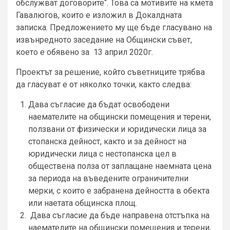
обслужват договорите“. Това са мотивите на кмета
Гавалюгов, които е изложил в Докалдната
записка. Предложението му ще бъде гласувано на
извънредното заседание на Общински съвет,
което е обявено за 13 април 2020г.
Проектът за решение, който съветниците трябва
да гласуват е от няколко точки, както следва:
Дава съгласие да бъдат освободени
наемателите на общински помещения и терени,
ползвани от физически и юридически лица за
стопанска дейност, както и за дейност на
юридически лица с нестопанска цел в
обществена полза от заплащане наемната цена
за периода на въведените ограничителни
мерки, с които е забранена дейността в обекта
или наетата общинска площ.
Дава съгласие да бъде направена отстъпка на
наемателите на общински помещения и терени,