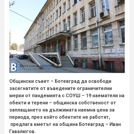
Общински съвет – Ботевград да освободи
засегнатите от въведените ограничителни
мерки от пандемията с СОУШ – 19 наематели на
обекти и терени – общинска собственост от
заплащането на дължимата наемна цена за
периода, през който обектите не работят,
предлага кметът на община Ботевград – Иван
Гавалюгов.