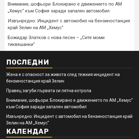
Внимание, шофьори: Блокирано е движението по АМ
„Хемус“ към София заради запален автомобил
Извънредно: Инцидент с автомобил на бензиностанция
край Зелин на АМ „Хемус“
Божидар Златков с нова песен – „Сите моми
тиквешанки“
ПОСЛЕДНИ
Жена е с опасност за живота след тежкия инцидент на
бензиностанция край Зелин
Правец загуби първата си лятна котрола
Внимание, шофьори: Блокирано е движението по АМ „Хемус“
към София заради запален автомобил
Извънредно: Инцидент с автомобил на бензиностанция край
Зелин на АМ „Хемус“
КАЛЕНДАР