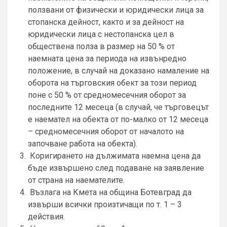
ползвани от физически и юридически лица за
стопанска дейност, както и за дейност на
юридически лица с нестопанска цел в
обществена полза в размер на 50 % от
наемната цена за периода на извънредно
положение, в случай на доказано намаление на
оборота на търговския обект за този период
поне с 50 % от средномесечния оборот за
последните 12 месеца (в случай, че търговецът
е наемател на обекта от по-малко от 12 месеца
– средномесечния оборот от началото на
започване работа на обекта).
Коригирането на дължимата наемна цена да
бъде извършено след подаване на заявление
от страна на наемателите.
Възлага на Кмета на община Ботевград да
извърши всички произтичащи по т. 1 – 3
действия.