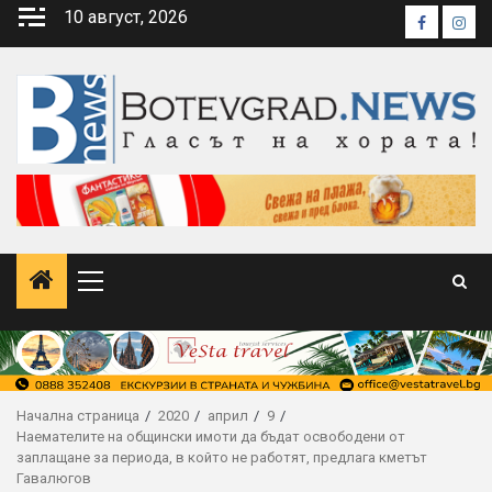
Skip
10 август, 2026
Faceboo
Inst
to
content
Primary
Menu
Начална страница
2020
април
9
Наемателите на общински имоти да бъдат освободени от
заплащане за периода, в който не работят, предлага кметът
Гавалюгов