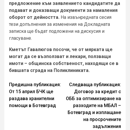
предложение към заявлението кандидатите да
подават и доказващи документи за намаления
оборот от дейността.
На извънредната сесия
тези допълнения за изменения на Докладната
записка ще бъдат подложени на дискусия и
гласуване.
Кметът Гавалюгов посочи, че от мярката ще
могат да се възползват и лекари, ползващи
имоти – общинска собственост, находящи се в
бившата сграда на Поликлиниката.
Continue
Предишна публикация:
Следваща публикация:
От 15 април БЧК ще
Договор за кредит с
Reading
раздава хранителни
ОББ за оптимизиране на
помощи в Ботевград
разходите на МБАЛ –
Ботевград и изплащане
на просрочените
задължения