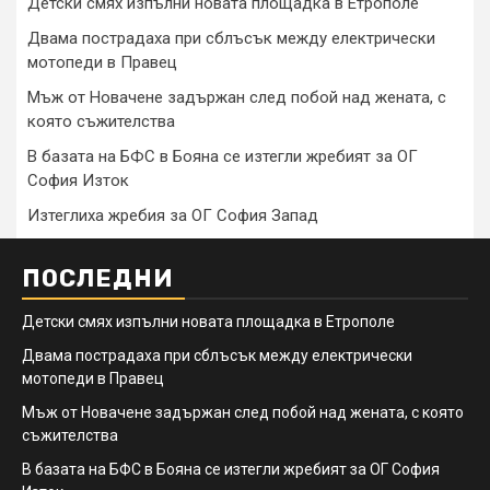
Детски смях изпълни новата площадка в Етрополе
Двама пострадаха при сблъсък между електрически
мотопеди в Правец
Мъж от Новачене задържан след побой над жената, с
която съжителства
В базата на БФС в Бояна се изтегли жребият за ОГ
София Изток
Изтеглиха жребия за ОГ София Запад
ПОСЛЕДНИ
Детски смях изпълни новата площадка в Етрополе
Двама пострадаха при сблъсък между електрически
мотопеди в Правец
Мъж от Новачене задържан след побой над жената, с която
съжителства
В базата на БФС в Бояна се изтегли жребият за ОГ София