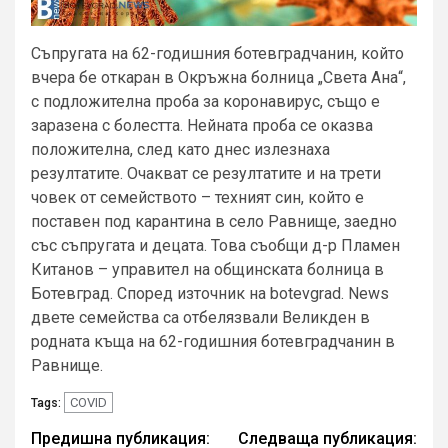
Съпругата на 62-годишния ботевградчанин, който
вчера бе откаран в Окръжна болница „Света Ана“,
с подложителна проба за коронавирус, също е
заразена с болестта. Нейната проба се оказва
положителна, след като днес излезнаха
резултатите. Очакват се резултатите и на трети
човек от семейството – техният син, който е
поставен под карантина в село Равнище, заедно
със съпругата и децата. Това съобщи д-р Пламен
Китанов – управител на общинската болница в
Ботевград. Според източник на botevgrad. News
двете семейства са отбелязвали Великден в
родната къща на 62-годишния ботевградчанин в
Равнище.
COVID
Tags:
Continue
Предишна публикация:
Следваща публикация: