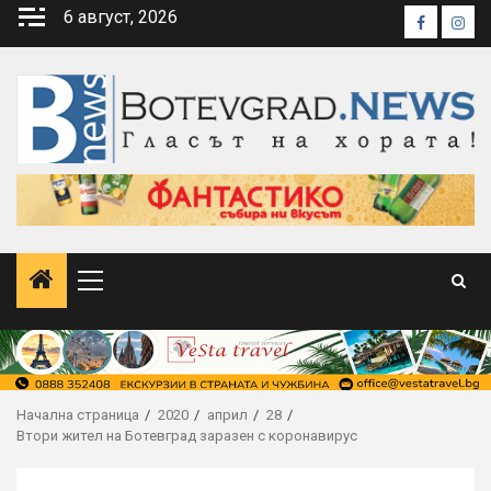
Skip
6 август, 2026
Faceboo
Inst
to
content
Primary
Menu
Начална страница
2020
април
28
Втори жител на Ботевград заразен с коронавирус