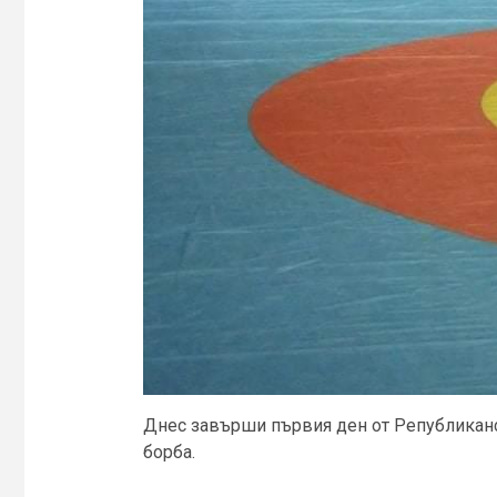
Днес завърши първия ден от Републиканс
борба.