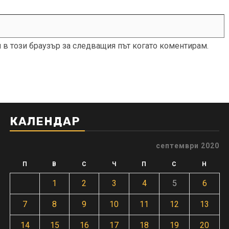
и в този браузър за следващия път когато коментирам.
КАЛЕНДАР
септември 2020
П
В
С
Ч
П
С
Н
1
2
3
4
5
6
7
8
9
10
11
12
13
14
15
16
17
18
19
20