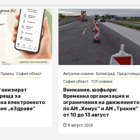
Правец
София област
Актуални новини
Ботевград
Предстоящо
София област
ТОП новини
рганизират
Внимание, шофьори:
реща за
Временна организация и
 на електронното
ограничения на движението
ие „еЗдраве“
по АМ „Хемус“ и АМ „Тракия“
от 10 до 13 август
8 август, 2026