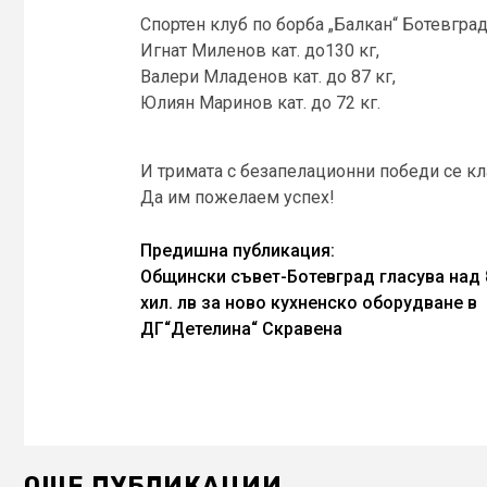
Спортен клуб по борба „Балкан“ Ботевград
Игнат Миленов кат. до130 кг,
Валери Младенов кат. до 87 кг,
Юлиян Маринов кат. до 72 кг.
И тримата с безапелационни победи се кла
Да им пожелаем успех!
Continue
Предишна публикация:
Общински съвет-Ботевград гласува над 
Reading
хил. лв за ново кухненско оборудване в
ДГ“Детелина“ Скравена
ОЩЕ ПУБЛИКАЦИИ