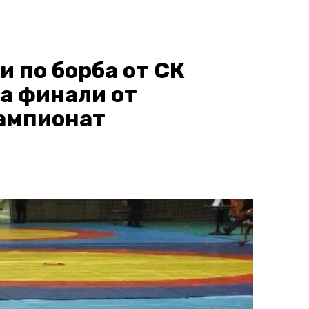
 по борба от СК
на финали от
ампионат