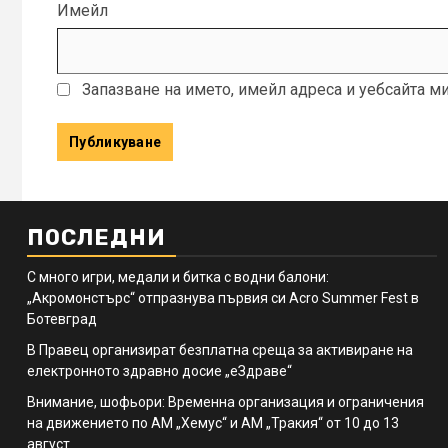
Имейл
Запазване на името, имейл адреса и уебсайта м
ПОСЛЕДНИ
С много игри, медали и битка с водни балони:
„Акромонстърс“ отпразнува първия си Acro Summer Fest в
Ботевград
В Правец организират безплатна среща за активиране на
електронното здравно досие „еЗдраве“
Внимание, шофьори: Временна организация и ограничения
на движението по АМ „Хемус“ и АМ „Тракия“ от 10 до 13
август