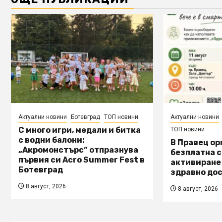
Актуални новини
Ботевград
ТОП новини
Актуални новини
С много игри, медали и битка
ТОП новини
с водни балони:
В Правец о
„Акромонстърс“ отпразнува
безплатна с
първия си Acro Summer Fest в
активиране
Ботевград
здравно дос
8 август, 2026
8 август, 2026