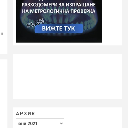
ен
а
АРХИВ