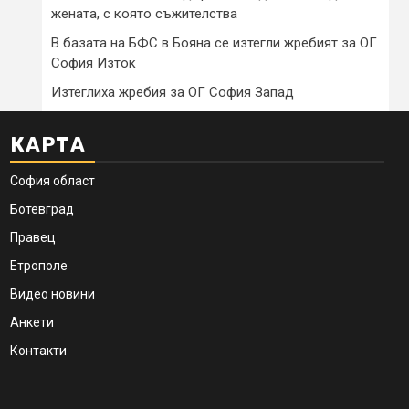
жената, с която съжителства
В базата на БФС в Бояна се изтегли жребият за ОГ
София Изток
Изтеглиха жребия за ОГ София Запад
КАРТА
София област
Ботевград
Правец
Етрополе
Видео новини
Анкети
Контакти