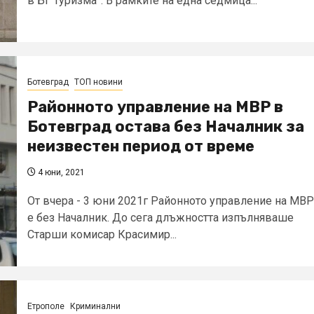
в БГ туризма”. В рамките на една седмица...
Ботевград
ТОП новини
Районното управление на МВР в
Ботевград остава без Началник за
неизвестен период от време
4 юни, 2021
От вчера - 3 юни 2021г Районното управление на МВР
е без Началник. До сега длъжността изпълняваше
Старши комисар Красимир...
Етрополе
Криминални