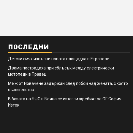
ПОСЛЕДНИ
Детски смях изпълни новата площадка в Етрополе
Двама пострадаха при сблъсък между електрически
мотопеди в Правец
Мъж от Новачене задържан след побой над жената, с която
съжителства
В базата на БФС в Бояна се изтегли жребият за ОГ София
Изток