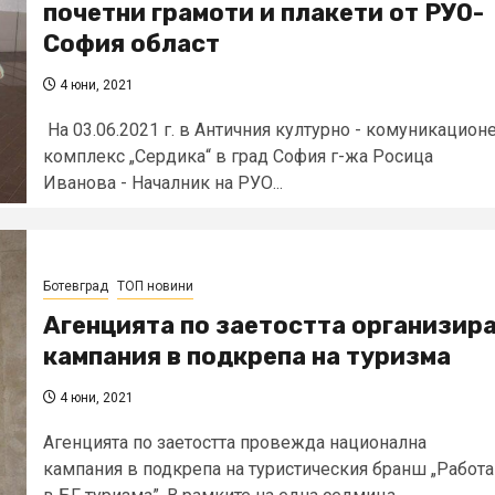
почетни грамоти и плакети от РУО-
София област
4 юни, 2021
На 03.06.2021 г. в Античния културно - комуникацион
комплекс „Сердика“ в град София г-жа Росица
Иванова - Началник на РУО...
Ботевград
ТОП новини
Агенцията по заетостта организир
кампания в подкрепа на туризма
4 юни, 2021
Агенцията по заетостта провежда национална
кампания в подкрепа на туристическия бранш „Работа