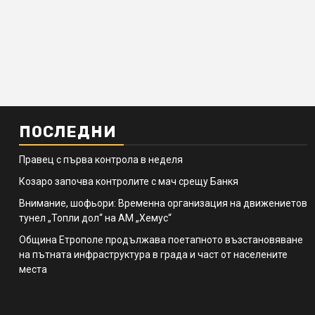
ПОСЛЕДНИ
Правец с първа контрола в неделя
Козаро започва контролите с мач срещу Банкя
Внимание, шофьори: Временна организация на движениетов
тунел „Топли дол“ на АМ „Хемус“
Община Етрополе продължава поетапното възстановяване
на пътната инфраструктура в града и част от населените
места