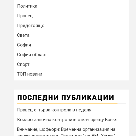
Политика
Правец
Предстоящо
Света
София
София област
Спорт
ТОП новини
ПОСЛЕДНИ ПУБЛИКАЦИИ
Правец с първа контрола в неделя
Козаро започва контролите с мач срещу Банкя
Внимание, шофьори: Временна организация на
движениетов тунел „Топли дол“ на АМ „Хемус“