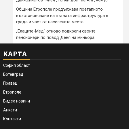
Община Етрополе продължава поетапното
възстановяване на пътната инфраструктура в
града и част от населените места
„Елаците-Мед“ отново подкрепи своите
пенсионери по повод Деня на миньора
КАРТА
София област
Ботевград
Правец
Етрополе
Видео новини
Анкети
Контакти