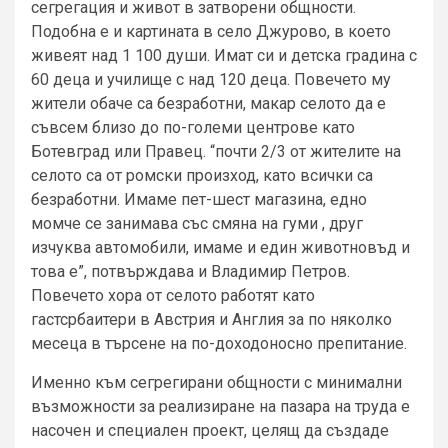
сегрегация и живот в затворени общности.
Подобна е и картината в село Джурово, в което
живеят над 1 100 души. Имат си и детска градина с
60 деца и училище с над 120 деца. Повечето му
жители обаче са безработни, макар селото да е
съвсем близо до по-големи центрове като
Ботевград или Правец. “почти 2/3 от жителите на
селото са от ромски произход, като всички са
безработни. Имаме пет-шест магазина, едно
момче се занимава със смяна на гуми , друг
изчуква автомобили, имаме и един животновъд и
това е”, потвърждава и Владимир Петров.
Повечето хора от селото работят като
гастсрбаитери в Австрия и Англия за по няколко
месеца в търсене на по-доходоносно препитание.
Именно към сегрегирани общности с минимални
възможности за реализиране на пазара на труда е
насочен и специален проект, целящ да създаде