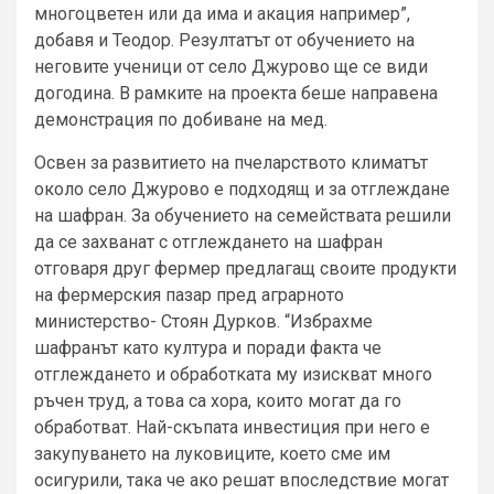
многоцветен или да има и акация например”,
добавя и Теодор. Резултатът от обучението на
неговите ученици от село Джурово ще се види
догодина. В рамките на проекта беше направена
демонстрация по добиване на мед.
Освен за развитието на пчеларството климатът
около село Джурово е подходящ и за отглеждане
на шафран. За обучението на семействата решили
да се захванат с отглеждането на шафран
отговаря друг фермер предлагащ своите продукти
на фермерския пазар пред аграрното
министерство- Стоян Дурков. “Избрахме
шафранът като култура и поради факта че
отглеждането и обработката му изискват много
ръчен труд, а това са хора, които могат да го
обработват. Най-скъпата инвестиция при него е
закупуването на луковиците, което сме им
осигурили, така че ако решат впоследствие могат