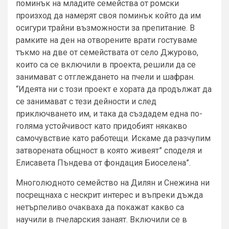
поминък на младите семейства от ромски
произход да намерят своя поминък който да им
осигури трайни възможности за препитание. В
рамките на ден на отворените врати гостуваме
тъкмо на две от семействата от село Джурово,
които са се включили в проекта, решили да се
занимават с отглеждането на пчели и шафран.
“Идеята ни с този проект е хората да продължат да
се занимават с тези дейности и след
приключването им, и така да създадем една по-
голяма устойчивост като придобият някакво
самочувствие като работещи. Искаме да разчупим
затворената общност в която живеят” споделя и
Елисавета Пъндева от фондация Биоселена”.
Многолюдното семейство на Дилян и Снежина ни
посрещнаха с нескрит интерес и въпреки дъжда
нетърпеливо очакваха да покажат какво са
научили в пчеларския занаят. Включили се в