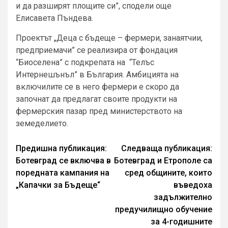
и да разширят площите си”, сподели още
Елисавета Пъндева.
Проектът „Деца с бъдеще – фермери, занаятчии,
предприемачи” се реализира от фондация
“Биоселена” с подкрепата на “Телъс
Интернешънъл” в България. Амбицията на
включилите се в него фермери е скоро да
започнат да предлагат своите продукти на
фермерския пазар пред министерството на
земеделието.
Continue
Предишна публикация:
Следваща публикация:
Ботевград се включва в
Ботевград и Етрополе са
Reading
поредната кампания на
сред общините, които
„Капачки за Бъдеще“
въведоха
задължително
предучилищно обучение
за 4-годишните