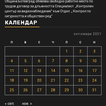
Община Ботевград обявява свободно работно място по
трудов договор за длъжността Специалист „Контролен
център за видеонаблюдение” към Отдел „ Контрол по
сигурността и обществен ред”
КАЛЕНДАР
октомври 2021
П
В
С
Ч
П
С
Н
1
2
3
4
5
6
7
8
9
10
11
12
13
14
15
16
17
18
19
20
21
22
23
24
25
26
27
28
29
30
31
« сеп.
ное. »