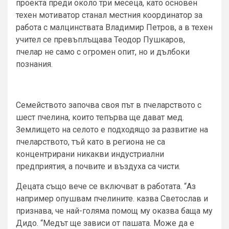
проекта преди около три месеца, като основен
техен мотиватор станал местния координатор за
работа с малцинствата Владимир Петров, а в техен
учител се превъплъщава Теодор Пушкаров,
пчелар не само с огромен опит, но и дълбоки
познания.
Семейството започва своя път в пчеларството с
шест пчелина, които тепърва ще дават мед.
Землището на селото е подходящо за развитие на
пчеларството, тъй като в региона не са
концентрирани никакви индустриални
предприятия, а почвите и въздуха са чисти.
Децата също вече се включват в работата. “Аз
например опушвам пчелините. казва Светослав и
признава, че най-голяма помощ му оказва баща му
Дидо. “Медът ще зависи от пашата. Може да е