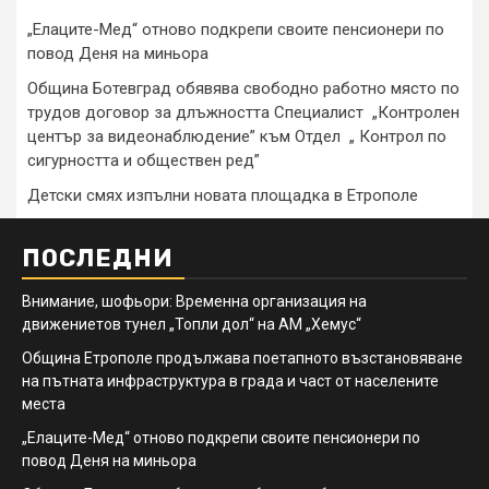
„Елаците-Мед“ отново подкрепи своите пенсионери по
повод Деня на миньора
Община Ботевград обявява свободно работно място по
трудов договор за длъжността Специалист „Контролен
център за видеонаблюдение” към Отдел „ Контрол по
сигурността и обществен ред”
Детски смях изпълни новата площадка в Етрополе
ПОСЛЕДНИ
Внимание, шофьори: Временна организация на
движениетов тунел „Топли дол“ на АМ „Хемус“
Община Етрополе продължава поетапното възстановяване
на пътната инфраструктура в града и част от населените
места
„Елаците-Мед“ отново подкрепи своите пенсионери по
повод Деня на миньора