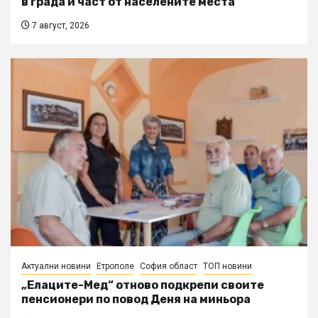
в града и част от населените места
7 август, 2026
Актуални новини
Етрополе
София област
ТОП новини
„Елаците-Мед“ отново подкрепи своите
пенсионери по повод Деня на миньора