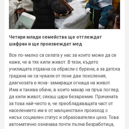
Четири млади семейства ще отглеждат
шафран и ще произвеждат мед
Все по-малко са селата у нас за които може да се
каже, че в тях кипи живот. В тези, където
училищата отдавна са обрасли с бурени, а за детска
градина не са чували от поне две поколения,
диагнозата е ясна- замиращи огнища на живот.
Има и такива обаче, в които макар на пръв поглед
да кипи живот, сякаш цари безвремие. Причината
за това най-често е, че преобладаващата част от
населението им е от малцинствен произход с
нисък социален статус и образователен ценз. Това
автоматично означава почти пълна безработица,