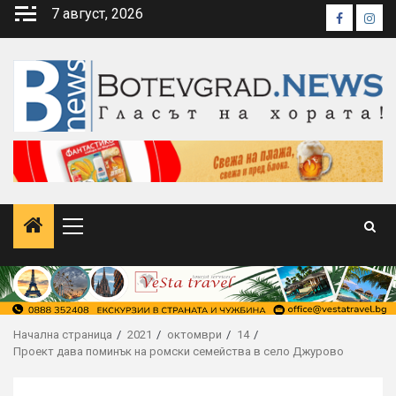
Skip
7 август, 2026
Faceboo
Inst
to
content
Primary
Menu
Начална страница
2021
октомври
14
Проект дава поминък на ромски семейства в село Джурово