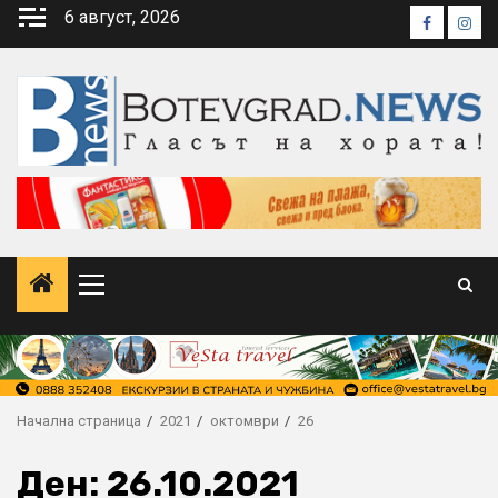
Skip
6 август, 2026
Faceboo
Inst
to
content
Primary
Menu
Начална страница
2021
октомври
26
Ден:
26.10.2021