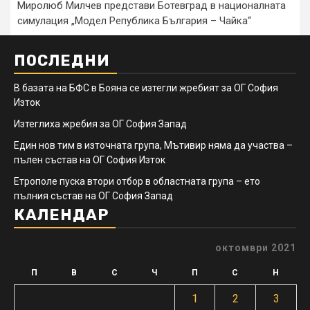
Миролюб Милчев представи Ботевград в националната
симулация „Модел Република България – Чайка“
ПОСЛЕДНИ
В базата на БФС в Бояна се изтегли жребият за ОГ София
Изток
Изтеглиха жребия за ОГ София Запад
Един нов тим в източната група, Мътивир няма да участва –
пълен състав на ОГ София Изток
Етрополе пуска втори отбор в областната група – ето
пълния състав на ОГ София Запад
КАЛЕНДАР
октомври 2021
П
В
С
Ч
П
С
Н
1
2
3