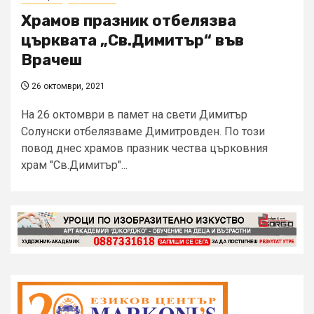
Храмов празник отбелязва
църквата „Св.Димитър“ във
Врачеш
26 октомври, 2021
На 26 октомври в памет на свети Димитър
Солунски отбелязваме Димитровден. По този
повод днес храмов празник чества църковния
храм "Св.Димитър"...