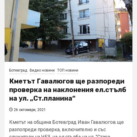
Ботевград
Видео новини
ТОП новини
Кметът Гавалюгов ще разпореди
проверка на наклонения ел.стълб
на ул. „Ст.планина“
26 октомври, 2021
Кметът на община Ботевград Иван Гавалюгов ще
разпопреди проверка, включително и със
служители на ЧЕЗ, на ел.стълба на ул. "Стара...