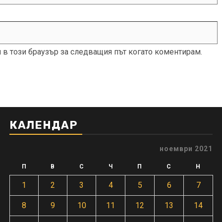
и в този браузър за следващия път когато коментирам.
КАЛЕНДАР
ноември 2021
П
В
С
Ч
П
С
Н
1
2
3
4
5
6
7
8
9
10
11
12
13
14