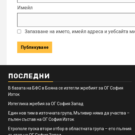
Имейл
Запазване на името, имейл адреса и уебсайта м
ПОСЛЕДНИ
В базата на БФС в Бояна се изтегли жребият за ОГ София
Изток
Изтеглиха жребия за ОГ София Запад
Един нов тим в източната група, Мътивир няма да участва –
пълен състав на ОГ София Изток
Етрополе пуска втори отбор в областната група – ето пълния
състав на ОГ София Запад