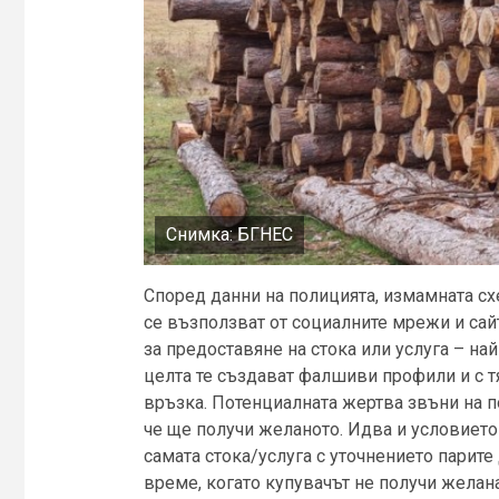
Снимка: БГНЕС
Според данни на полицията, измамната сх
се възползват от социалните мрежи и сай
за предоставяне на стока или услуга – най
целта те създават фалшиви профили и с т
връзка. Потенциалната жертва звъни на п
че ще получи желаното. Идва и условието
самата стока/услуга с уточнението парите
време, когато купувачът не получи желана