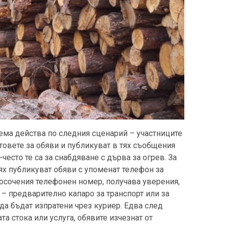
ема действа по следния сценарий – участниците
товете за обяви и публикуват в тях съобщения
-често те са за снабдяване с дърва за огрев. За
ях публикуват обяви с упоменат телефон за
осочения телефонен номер, получава уверения,
 – предварително капаро за транспорт или за
 да бъдат изпратени чрез куриер. Едва след
та стока или услуга, обявите изчезнат от