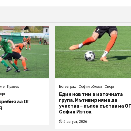
оле
Правец
Ботевград
София област
Спорт
Един нов тим в източната
орт
група, Мътивир няма да
ребия за ОГ
участва – пълен състав на О
д
София Изток
5 август, 2026