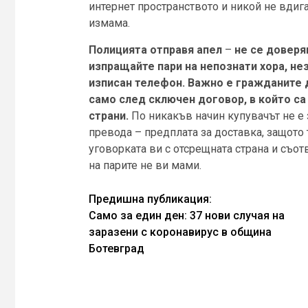
интернет пространството и никой не вдига
измама.
Полицията отправя апел
–
не се доверя
изпращайте пари на непознати хора, не
изписан телефон. Важно е гражданите д
само след сключен договор, в който са
страни.
По никакъв начин купувачът не е 
превода – предплата за доставка, защото 
уговорката ви с отсрещната страна и съот
на парите не ви мами.
Continue
Предишна публикация:
Само за един ден: 37 нови случая на
Reading
заразени с коронавирус в община
Ботевград