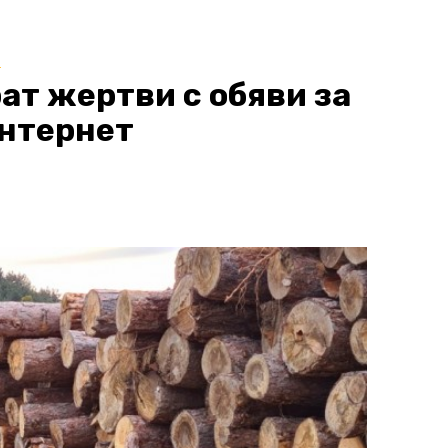
и
т жертви с обяви за
интернет