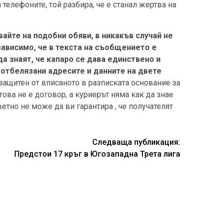
 телефоните, той разбира, че е станал жертва на
вайте на подобни обяви, в никакъв случай не
зависимо, че в текста на съобщението е
а знаят, че капаро се дава единствено и
 отбелязани адресите и данните на двете
защитен от вписаното в разписката основание за
това не е договор, a куриерът няма как да знае
ветно не може да ви гарантира , че получателят
Следваща публикация:
Предстои 17 кръг в Югозападна Трета лига