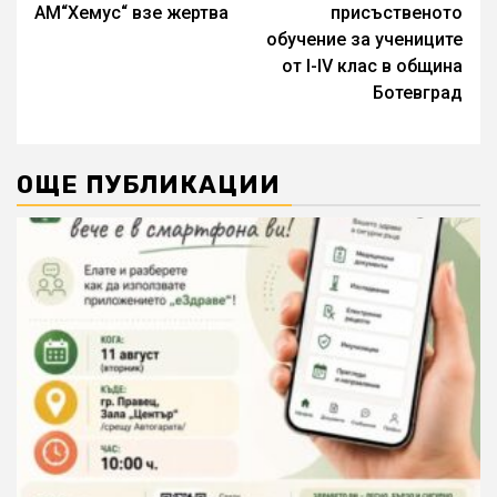
Reading
АМ“Хемус“ взе жертва
присъственото
обучение за учениците
от I-IV клас в община
Ботевград
ОЩЕ ПУБЛИКАЦИИ