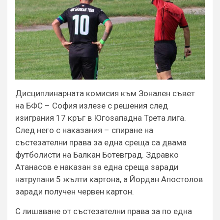
Дисциплинарната комисия към Зонален съвет
на БФС – София излезе с решения след
изиграния 17 кръг в Югозападна Трета лига.
След него с наказания – спиране на
състезателни права за една среща са двама
футболисти на Балкан Ботевград. Здравко
Атанасов е наказан за една среща заради
натрупани 5 жълти картона, а Йордан Апостолов
заради получен червен картон.
С лишаване от състезателни права за по една