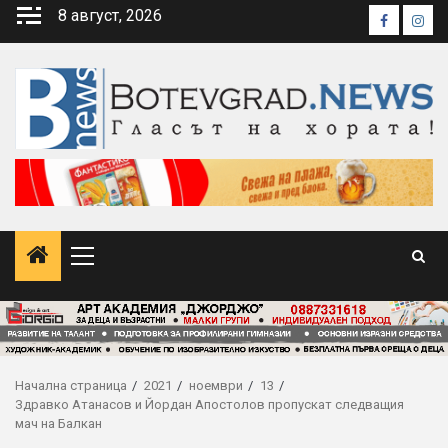
Skip
8 август, 2026
Faceboo
Inst
to
content
Primary
Menu
Начална страница
2021
ноември
13
Здравко Атанасов и Йордан Апостолов пропускат следващия
мач на Балкан