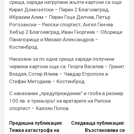
среща, заради натрупани жълти картони са още:
Кирил Домозетски – Пирин 2 Благоевград,
Ибрахим Алим – Пирин Гоце Делчев, Петър
Рогозански – Рилски спортист, Ангел Генчев
Хебър 2 Благоевград, Иван Георгиев – Оборище
Панагюрище и Михаил Александров –
Костинброд.
Наказани за по една среща заради получени
червени картони още са: Георги Василев – Гранит
Владая, Сотир Илиев – Чавдар Етрополе и
Стефан Методиев – Костинброд.
С наказание „предупреждение” и глоба в размер
100 лв. е треньорът на вратарите на Рилски
спортист – Калоян Попов.
Continue
Предишна публикация:
Следваща публикация:
Тежка катастрофа на
Възстановява се