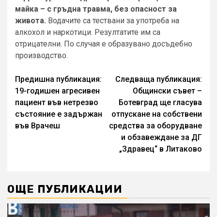
майка – с гръдна травма, без опасност за
живота.
Водачите са тествани за употреба на
алкохол и наркотици. Резултатите им са
отрицателни. По случая е образувано досъдебно
производство.
Continue
Предишна публикация:
Следваща публикация:
19-годишен агресивен
Общински съвет –
Reading
пациент във нетрезво
Ботевград ще гласува
състояние е задържан
отпускане на собствени
във Врачеш
средства за обoрудване
и обзавеждане за ДГ
„Здравец“ в Литаково
ОЩЕ ПУБЛИКАЦИИ