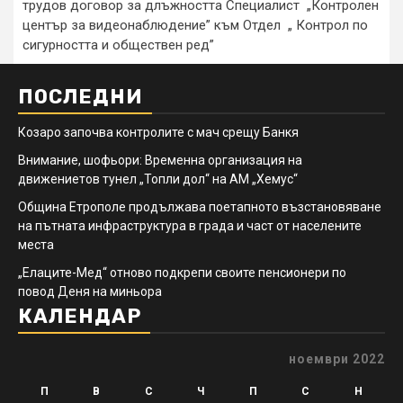
трудов договор за длъжността Специалист „Контролен
център за видеонаблюдение” към Отдел „ Контрол по
сигурността и обществен ред”
ПОСЛЕДНИ
Козаро започва контролите с мач срещу Банкя
Внимание, шофьори: Временна организация на
движениетов тунел „Топли дол“ на АМ „Хемус“
Община Етрополе продължава поетапното възстановяване
на пътната инфраструктура в града и част от населените
места
„Елаците-Мед“ отново подкрепи своите пенсионери по
повод Деня на миньора
КАЛЕНДАР
ноември 2022
П
В
С
Ч
П
С
Н