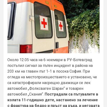
Около 12.05 часа на 6 ноември в РУ-Ботевград
постъпил сигнал за пътен инцидент в района на
203 км на главен път 1-1 в посока София. При
огледа на местопроизшествието е установено, че
са катастрофирали насрещно движещи се лек
автомобил „Фолксваген Шаран“ и товарен
автомобил „Скания“.
Пострадали са пътувалите в
колата 11-годишно дете, настанено за лечение
с фрактура на бедро и пръст на ръка, и неговата