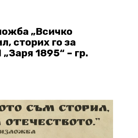
ложба „Всичко
л, сторих го за
„Заря 1895“ – гр.