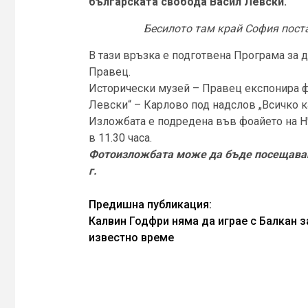
българската свобода Васил Левски.
Бесилото там край София поста
В тази връзка е подготвена Програма за 
Правец.
Исторически музей – Правец експонира 
Левски“ – Карлово под надслов „Всичко ка
Изложбата е подредена във фоайето на НЧ 
в 11.30 часа.
Фотоизложбата може да бъде посещавана
г.
Continue
Предишна публикация:
Калвин Годфри няма да играе с Балкан з
Reading
известно време