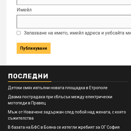
Имейл
Запазване на името, имейл адреса и уебсайта м
ПОСЛЕДНИ
Детски смях изпълни новата площадка в Етрополе
Двама пострадаха при сблъсък между електрически
мотопеди в Правец
Мъж от Новачене задържан след побой над жената, с която
съжителства
В базата на БФС в Бояна се изтегли жребият за ОГ София