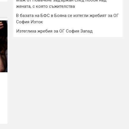
жената, с която съжителства
В базата на БФС в Бояна се изтегли жребият за ОГ
София Изток
Изтеглиха жребия за ОГ София Запад