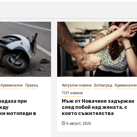
Криминални
Правец
Актуални новини
Ботевград
Криминални
ТОП новини
радаха при
Мъж от Новачене задържан
жду
след побой над жената, с
ки мотопеди в
която съжителства
6 август, 2026