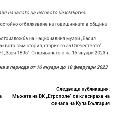
вя началото на неговото безсмъртие.
достойно отбелязване на годишнината в община
фотоизложба на Националния музей „Васил
квото съм сторил, сторих го за Отечеството“.
„Заря 1895“. Откриването е на 16 януари 2023 г.
 в периода от 16 януари до 10 февруари 2023
Следваща публикация:
а
Мъжете на ВК „Етрополе” се класираха на
финала на Купа България