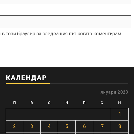
и в този браузър за следващия път когато коментирам.
КАЛЕНДАР
януари 2023
П
В
С
Ч
П
С
Н
1
2
3
4
5
6
7
8