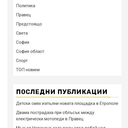
Политика
Правец
Предстоящо
Света
София
София област
Спорт
ТОП новини
ПОСЛЕДНИ ПУБЛИКАЦИИ
Детски смях изпълни новата площадка в Етрополе
Двама пострадаха при сблъсък между
електрически мотопеди в Правец
Мъж от Новачене задържан след побой над