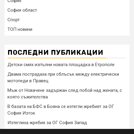
София
София област
Спорт
ТОП новини
ПОСЛЕДНИ ПУБЛИКАЦИИ
Детски смях изпълни новата площадка в Етрополе
Двама пострадаха при сблъсък между електрически
мотопеди в Правец
Мъж от Новачене задържан след побой над жената, с
която съжителства
В базата на БФС в Бояна се изтегли жребият за ОГ
София Изток
Изтеглиха жребия за ОГ София Запад