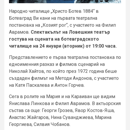
Народно читалище „Христо Ботев 1884“ в
Ботевград Ви кани на първата театрална
постановка на „Козият рог“, с участието на Филип
Аврамов.
Спектакълът на Ловешкия театър
гостува на сцената на ботевградското
читалище на 24 януари (вторник) от 19:00 часа.
Представлението е първа театрална постановка по
едноименния разказ и филмов сценарий на
Николай Хайтов, по който през 1972 година беше
създаден филмът на Методи Андонов, с участието
на Катя Паскалева и Антон Горчев.
Сега в ролите на Мария и на Караиван ще видим
Янислава Линкова и Филип Аврамов. В актьорския
състав са още: Георги Грозев, Явор Костов-Яша,
Анастас Жайгаров, Нина Суванджиева, Марина
Георгиева, Силвия Чобанов.