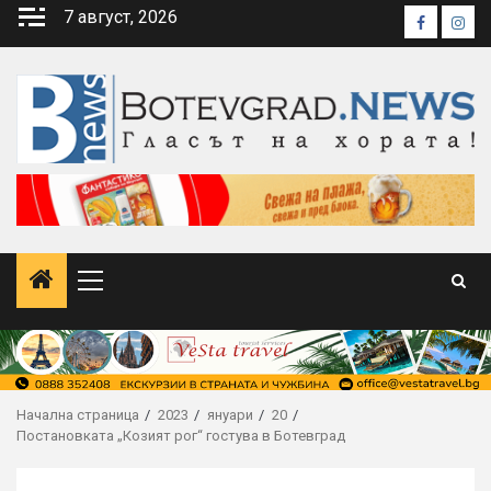
Skip
7 август, 2026
Faceboo
Inst
to
content
Primary
Menu
Начална страница
2023
януари
20
Постановката „Козият рог“ гостува в Ботевград