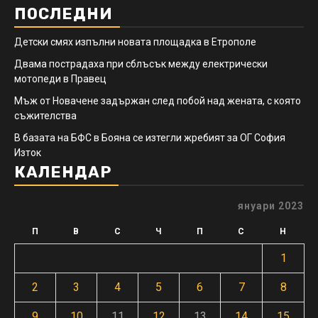
ПОСЛЕДНИ
Детски смях изпълни новата площадка в Етрополе
Двама пострадаха при сблъсък между електрически
мотопеди в Правец
Мъж от Новачене задържан след побой над жената, с която
съжителства
В базата на БФС в Бояна се изтегли жребият за ОГ София
Изток
КАЛЕНДАР
януари 2023
П
В
С
Ч
П
С
Н
1
2
3
4
5
6
7
8
9
10
11
12
13
14
15