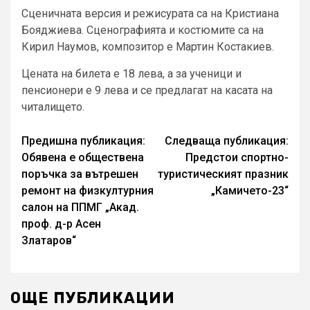
Сценичната версия и режисурата са на Кристиана
Бояджиева. Сценографията и костюмите са на
Кирил Наумов, композитор е Мартин Костакиев.
Цената на билета е 18 лева, а за ученици и
пенсионери е 9 лева и се предлагат на касата на
читалището.
Continue
Предишна публикация:
Следваща публикация:
Обявена е обществена
Предстои спортно-
Reading
поръчка за вътрешен
туристическият празник
ремонт на физкултурния
„Камичето-23“
салон на ППМГ „Акад.
проф. д-р Асен
Златаров“
ОЩЕ ПУБЛИКАЦИИ