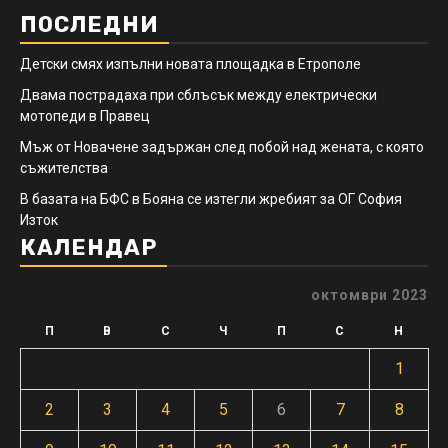
ПОСЛЕДНИ
Детски смях изпълни новата площадка в Етрополе
Двама пострадаха при сблъсък между електрически
мотопеди в Правец
Мъж от Новачене задържан след побой над жената, с която
съжителства
В базата на БФС в Бояна се изтегли жребият за ОГ София
Изток
КАЛЕНДАР
октомври 2023
П
В
С
Ч
П
С
Н
1
2
3
4
5
6
7
8