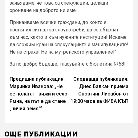
заявяваме, че това са спекулации, целящи
оронване на доброто ни име.
Приканваме всички граждани, до които е
постъпил сигнал за злоупотреби, да се обърнат
към нас, както и към нужните институции! Искаме
да сложим край на спекулациите и манипулациите!
Не на страха! Не на мутренското управление!“
За по-добро бъдеще, гласувайте с бюлетина №68!
Continue
Предишна публикация:
Следваща публикация:
Марийка Иванова: „Не
Днес Балкан приема
Reading
се полагат грижи и село
Спортинг Лисабон от
Ямна, на път е да стане
19:00 часа за ФИБА КЪП
„ничия земя““
ОЩЕ ПУБЛИКАЦИИ