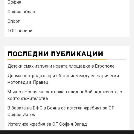
София
София област
Спорт
ТОП новини
ПОСЛЕДНИ ПУБЛИКАЦИИ
Детски смях изпълни новата площадка в Етрополе
Двама пострадаха при сблъсък между електрически
мотопеди в Правец
Мъж от Новачене задържан след побой над жената, с
която съжителства
В базата на БФС в Бояна се изтегли жребият за ОГ
София Изток
Изтеглиха жребия за ОГ София Запад