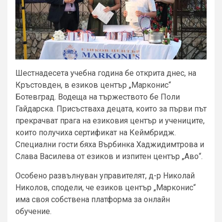
Шестнадесета учебна година бе открита днес, на
Кръстовден, в езиков център „Марконис“
Ботевград. Водеща на тържеството бе Поли
Гайдарска. Присъстваха децата, които за първи път
прекрачват прага на езиковия център и учениците,
които получиха сертификат на Кеймбридж.
Специални гости бяха Върбинка Хаджидимтрова и
Слава Василева от езиков и изпитен център „Аво“.
Особено развълнуван управителят, д-р Николай
Николов, сподели, че езиков център „Марконис“
има своя собствена платформа за онлайн
обучение.