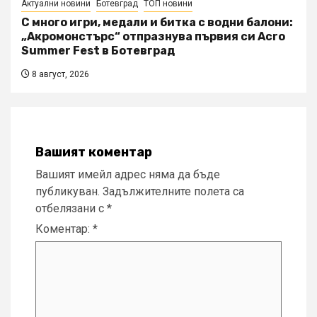
Актуални новини
Ботевград
ТОП новини
С много игри, медали и битка с водни балони:
„Акромонстърс“ отпразнува първия си Acro
Summer Fest в Ботевград
8 август, 2026
Вашият коментар
Вашият имейл адрес няма да бъде
публикуван.
Задължителните полета са
отбелязани с
*
Коментар:
*