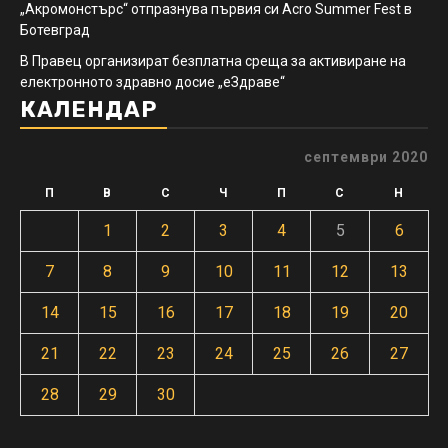
„Акромонстърс“ отпразнува първия си Acro Summer Fest в
Ботевград
В Правец организират безплатна среща за активиране на
електронното здравно досие „еЗдраве“
КАЛЕНДАР
септември 2020
П
В
С
Ч
П
С
Н
1
2
3
4
5
6
7
8
9
10
11
12
13
14
15
16
17
18
19
20
21
22
23
24
25
26
27
28
29
30