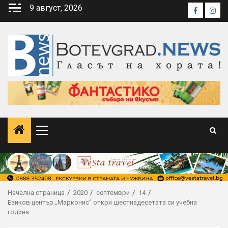
Skip
9 август, 2026
Faceboo
Inst
to
content
Primary
Menu
Начална страница
2020
септември
14
Езиков център „Марконис“ откри шестнадесетата си учебна
година