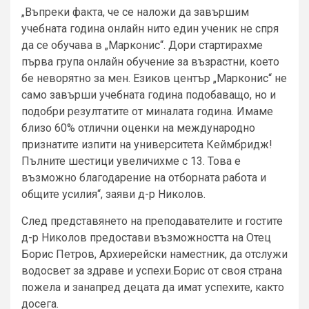
„Въпреки факта, че се наложи да завършим
учебната година онлайн нито един ученик не спря
да се обучава в „Марконис“. Дори стартирахме
първа група онлайн обучение за възрастни, което
бе неворятно за мен. Езиков център „Марконис“ не
само завърши учебната година подобаващо, но и
подобри резултатите от миналата година. Имаме
близо 60% отлични оценки на международно
признатите изпити на университета Кеймбридж!
Пълните шестици увеличихме с 13. Това е
възможно благодарение на отборната работа и
общите усилия“, заяви д-р Николов.
След представянето на преподавателите и гостите
д-р Николов предостави възможността на Отец
Борис Петров, Архиерейски наместник, да отслужи
водосвет за здраве и успехи.Борис от своя страна
пожела и занапред децата да имат успехите, както
досега.