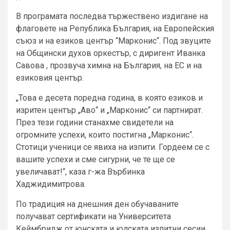
В програмата последва тържествено издигане на
флаговете на Република България, на Европейския
съюз и на езиков център “Марконис“. Под звуците
на Общински духов оркестър, с диригент Иванка
Савова , прозвуча химна на България, на ЕС и на
езиковия център.
„Това е десета поредна година, в която езиков и
изритен център „Аво“ и „Марконис“ си партнират.
През тези години станахме свидетели на
огромните успехи, които постигна „Марконис“.
Стотици ученици се явиха на изпити. Гордеем се с
вашите успехи и сме сигурни, че те ще се
увеличават!“, каза г-жа Върбинка
Хаджидимитрова.
По традиция на днешния ден обучаваните
получават сертификати на Университета
Кеймбридж от юнската и юлската изпитни сесии.