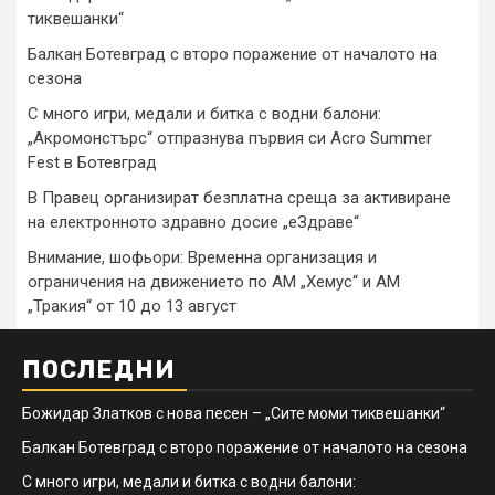
тиквешанки“
Балкан Ботевград с второ поражение от началото на
сезона
С много игри, медали и битка с водни балони:
„Акромонстърс“ отпразнува първия си Acro Summer
Fest в Ботевград
В Правец организират безплатна среща за активиране
на електронното здравно досие „еЗдраве“
Внимание, шофьори: Временна организация и
ограничения на движението по АМ „Хемус“ и АМ
„Тракия“ от 10 до 13 август
ПОСЛЕДНИ
Божидар Златков с нова песен – „Сите моми тиквешанки“
Балкан Ботевград с второ поражение от началото на сезона
С много игри, медали и битка с водни балони: