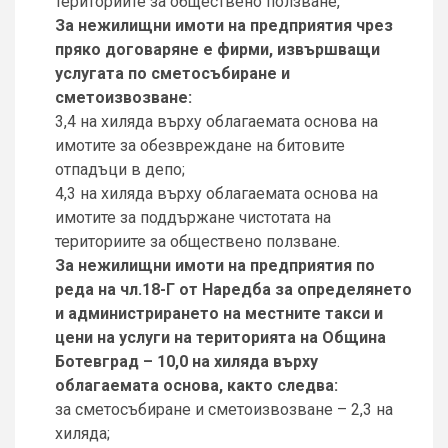
териториите за обществено ползване,
За нежилищни имоти на предприятия чрез
пряко договаряне е фирми, извършващи
услугата по сметосъбиране и
сметоизвозване:
3,4 на хиляда върху облагаемата основа на
имотите за обезвреждане на битовите
отпадъци в депо;
4,3 на хиляда върху облагаемата основа на
имотите за поддържане чистотата на
териториите за обществено ползване.
За нежилищни имоти на предприятия по
реда на чл.18-Г от Наредба за определянето
и администрирането на местните такси и
цени на услуги на територията на Община
Ботевград – 10,0 на хиляда върху
облагаемата основа, както следва:
за сметосъбиране и сметоизвозване – 2,3 на
хиляда;