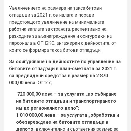
Увеличението на размера на такса битови
отпадъци за 2021 г. се налага и поради
предстоящото увеличение на минималната
работна заплата за страната, респективно на
разходите за възнаграждения и осигуровки на
персонала в ОП БКС, ангажиран с дейностите, от
които се формира такса битови отпадъци.
За осигуряване на дейностите по управление на
битовите отпадъци в план-сметката за 2021 г.
са предвидени средства в размер на 2 870
000,00 лева.
От тях;
720 000,00 лева – за услугата „по събиране
на битовите отпадъци и транспортирането
им до регионалното депо”;
1 010 000,00 лева – за услугата „обработка и
обезвреждане на битовите отпадъци в
депото,
включително и съответния размер за