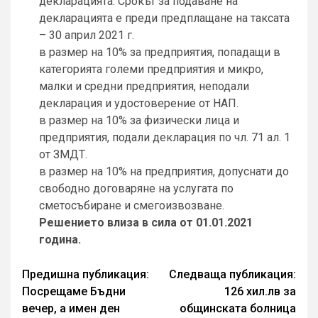
декларацията. Срокът за подаване на
декларацията е преди предплащане на таксата
– 30 април 2021 г.
в размер на 10% за предприятия, попадащи в
категорията големи предприятия и микро,
малки и средни предприятия, неподали
декларация и удостоверение от НАП.
в размер на 10% за физически лица и
предприятия, подали декларация по чл. 71 ал. 1
от ЗМДТ.
в размер на 10% на предприятия, допуснати до
свободно договаряне на услугата по
сметосъбиране и смегоизвозване.
Решението влиза в сила от 01.01.2021
година.
Continue
Предишна публикация:
Следваща публикация:
Посрещаме Бъдни
126 хил.лв за
Reading
вечер, а имен ден
общинската болница