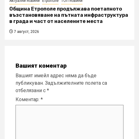
Актуални новини
Етрополе
ТОП новини
Община Етрополе продължава поетапното
възстановяване на пътната инфраструктура
в града и част от населените места
7 август, 2026
Вашият коментар
Вашият имейл адрес няма да бъде
публикуван.
Задължителните полета са
отбелязани с
*
Коментар:
*