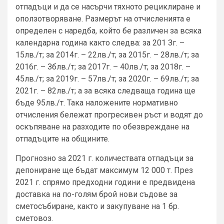
отпадъци и да се насърчи тяхното рециклиране и
оползотворяване. Размерът на отчисленията е
определен с наредба, който бе различен за всяка
календарна година както следва: за 201 Зг. –
15лв./т; за 2014г. – 22лв./т; за 2015г. – 28лв./т; за
2016г. – Зблв./т; за 2017г. – 40лв./т; за 2018г. –
45лв./т; за 2019г. – 57лв./т; за 2020г. – 69лв./т; за
2021г. – 82лв./т; а за всяка следваща година ще
бъде 95лв./т. Така наложените нормативно
отчисления бележат прогресивен ръст и водят до
оскъпяване на разходите по обезвреждане на
отпадъците на общините.
Прогнозно за 2021 г. количествата отпадъци за
депониране ще бъдат максимум 12 000 т. През
2021 г. спрямо предходни години е предвидена
доставка на по-голям брой нови съдове за
сметосъбиране, както и закупуване на 1 бр.
сметовоз.