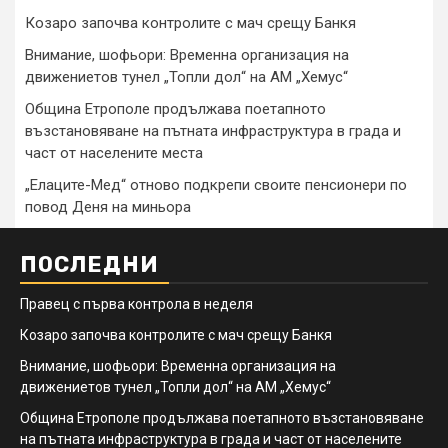
Козаро започва контролите с мач срещу Банкя
Внимание, шофьори: Временна организация на
движениетов тунел „Топли дол“ на АМ „Хемус“
Община Етрополе продължава поетапното
възстановяване на пътната инфраструктура в града и
част от населените места
„Елаците-Мед“ отново подкрепи своите пенсионери по
повод Деня на миньора
ПОСЛЕДНИ
Правец с първа контрола в неделя
Козаро започва контролите с мач срещу Банкя
Внимание, шофьори: Временна организация на
движениетов тунел „Топли дол“ на АМ „Хемус“
Община Етрополе продължава поетапното възстановяване
на пътната инфраструктура в града и част от населените