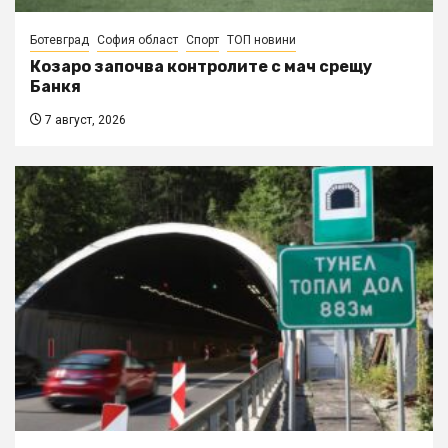
Ботевград
София област
Спорт
ТОП новини
Козаро започва контролите с мач срещу
Банкя
7 август, 2026