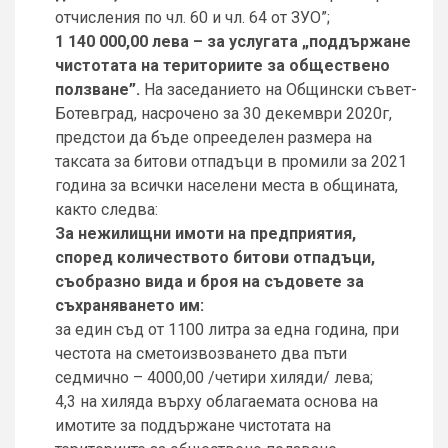
отчисления по чл. 60 и чл. 64 от ЗУО”;
1 140 000,00 лева – за услугата „поддържане
чистотата на териториите за обществено
ползване”.
На заседанието на Общински съвет-
Ботевград, насрочено за 30 декември 2020г,
предстои да бъде опрееделен размера на
таксата за битови отпадъци в промили за 2021
година за всички населени места в общината,
както следва:
За нежилищни имоти на предприятия,
според количеството битови отпадъци,
съобразно вида и броя на съдовете за
съхраняването им:
за един съд от 1100 литра за една година, при
честота на сметоизвозването два пъти
седмично – 4000,00 /четири хиляди/ лева;
4,3 на хиляда върху облагаемата основа на
имотите за поддържане чистотата на