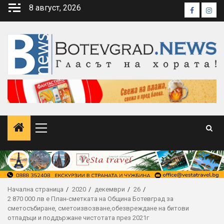
Skip
8 август, 2026
Faceboo
Inst
to
content
Primary
Menu
Начална страница
2020
декември
26
2 870 000 лв е План-сметката на Община Ботевград за
сметосъбиране, сметоизвозване,обезвреждане на битови
отпадъци и поддържане чистотата през 2021г