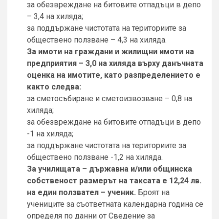
за обезвреждане на битовите отпадъци в депо
– 3,4 на хиляда;
за поддържане чистотата на териториите за
обществено ползване – 4,3 на хиляда.
За имоти на граждани и жилищни имоти на
предприятия – 3,0 на хиляда върху данъчната
оценка на имотите, като разпределението е
както следва:
за сметосъбиране и сметоизвозване – 0,8 на
хиляда;
за обезвреждане на битовите отпадъци в депо
-1 на хиляда;
за поддържане чистотата на териториите за
обществено ползване -1,2 на хиляда.
За училищата – държавна и/или общинска
собственост размерът на таксата е 12,24 лв.
на един ползвател – ученик.
Броят на
учениците за съответната календарна година се
определя по данни от Сведение за