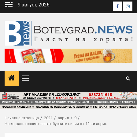
Skip
9 август, 2026
Faceboo
Inst
to
content
Primary
Menu
Начална страница
2021
април
9
Ново разписание на автобусните линии от 12-ти април