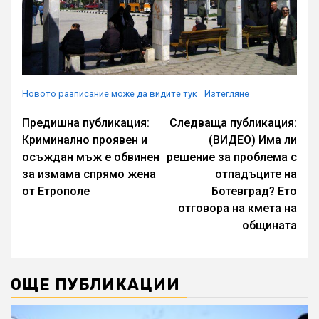
Новото разписание може да видите тук
Изтегляне
Continue
Предишна публикация:
Следваща публикация:
Криминално проявен и
(ВИДЕО) Има ли
Reading
осъждан мъж е обвинен
решение за проблема с
за измама спрямо жена
отпадъците на
от Етрополе
Ботевград? Ето
отговора на кмета на
общината
ОЩЕ ПУБЛИКАЦИИ