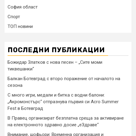
София област
Спорт
ТОП новини
ПОСЛЕДНИ ПУБЛИКАЦИИ
Божидар Златков с нова песен – „Сите моми
тиквешанки“
Балкан Ботевград с второ поражение от началото на
сезона
С много игри, медали и битка с водни балони:
„Акромонстърс“ отпразнува първия си Acro Summer
Fest в Ботевград
В Правец организират безплатна среща за активиране
на електронното здравно досие „еЗдраве“
Внимание, шофьори: Временна организация и