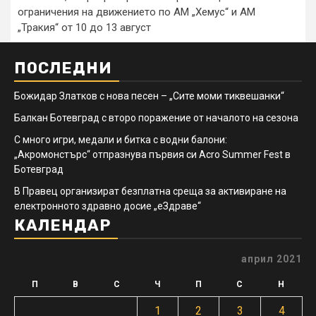
ограничения на движението по АМ „Хемус“ и АМ
„Тракия“ от 10 до 13 август
ПОСЛЕДНИ
Божидар Златков с нова песен – „Сите моми тиквешанки“
Балкан Ботевград с второ поражение от началото на сезона
С много игри, медали и битка с водни балони:
„Акромонстърс“ отпразнува първия си Acro Summer Fest в
Ботевград
В Правец организират безплатна среща за активиране на
електронното здравно досие „еЗдраве“
КАЛЕНДАР
април 2021
П
В
С
Ч
П
С
Н
1
2
3
4