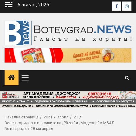
Skip
6 август, 2026
Faceboo
Inst
to
content
Primary
Menu
Начална страница
2021
април
21
Зелен коридор с ваксините на „Pfizer“ и „Модерна“ в МБАЛ
Ботевград от 28-ми април