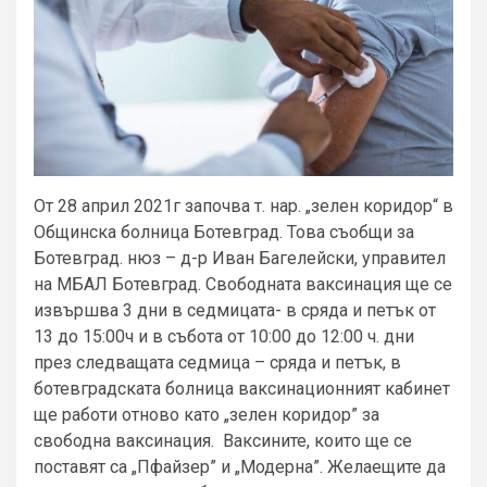
От 28 април 2021г започва т. нар. „зелен коридор“ в
Общинска болница Ботевград. Това съобщи за
Ботевград. нюз – д-р Иван Багелейски, управител
на МБАЛ Ботевград. Свободната ваксинация ще се
извършва 3 дни в седмицата- в сряда и петък от
13 до 15:00ч и в събота от 10:00 до 12:00 ч. дни
през следващата седмица – сряда и петък, в
ботевградската болница ваксинационният кабинет
ще работи отново като „зелен коридор” за
свободна ваксинация. Ваксините, които ще се
поставят са „Пфайзер” и „Модерна”. Желаещите да