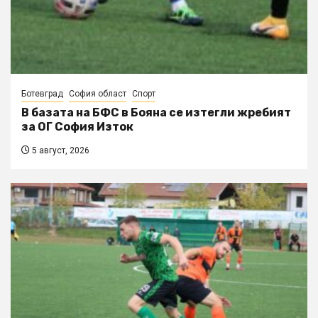
Ботевград
София област
Спорт
В базата на БФС в Бояна се изтегли жребият
за ОГ София Изток
5 август, 2026