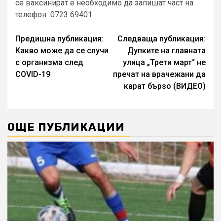
се ваксинират е необходимо да запишат част на
телефон 0723 69401.
Continue
Предишна публикация:
Следваща публикация:
Какво може да се случи
Дупките на главната
Reading
с организма след
улица „Трети март“ не
COVID-19
пречат на врачежани да
карат бързо (ВИДЕО)
ОЩЕ ПУБЛИКАЦИИ