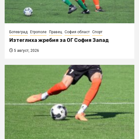
Ботевград
Етрополе
Правец
София област
Спорт
Изтеглиха жребия за ОГ София Запад
5 август, 2026