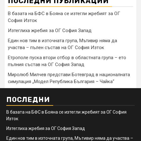
ПОСЛЕДНИ ПУБЛИКАЦИИ
В базата на БФС в Бояна се изтегли жребият за ОГ
София Изток
Изтеглиха жребия за ОГ София Запад
Един нов тим в източната група, Мътивир няма да
участва – пълен състав на ОГ София Изток
Етрополе пуска втори отбор в областната група – ето
пълния състав на ОГ София Запад
Миролюб Милчев представи Ботевград в националната
симулация „Модел Република България – Чайка“
ПОСЛЕДНИ
В базата на БФС в Бояна се изтегли жребият за ОГ София
Изток
Изтеглиха жребия за ОГ София Запад
Един нов тим в източната група, Мътивир няма да участва –