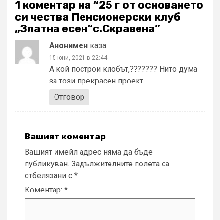
1 коментар на “
25 г от основането
си чества Пенсионерски клуб
„Златна есен“с.Скравена
”
Анонимен
каза:
15 юни, 2021 в 22:44
А кой построи клобът,??????? Нито дума
за този прекрасен проект.
Отговор
Вашият коментар
Вашият имейл адрес няма да бъде
публикуван.
Задължителните полета са
отбелязани с
*
Коментар:
*