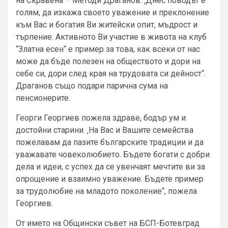
на Скравена – Методи Драганов. ‚Днес поводът е
голям, да изкажа своето уважение и преклонение
към Вас и богатия Ви житейски опит, мъдрост и
търпение. Активното Ви участие в живота на клуб
“Златна есен“ е пример за това, как всеки от нас
може да бъде полезен на обществото и дори на
себе си, дори след края на трудовата си дейност“.
Драганов също подари парична сума на
пенсионерите.
Георги Георгиев пожела здраве, бодър ум и
достойни старини. ‚На Вас и Вашите семейства
пожелавам да пазите българските традиции и да
уважавате човеколюбието. Бъдете богати с добри
дела и идеи, с успех да се увенчаят мечтите ви за
опрощение и взаимно уважение. Бъдете пример
за трудолюбие на младото поколение“, пожела
Георгиев.
От името на Общински съвет на БСП-Ботевград