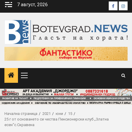
Skip
7 август, 2026
Faceboo
Inst
to
content
Primary
Menu
Начална страница
2021
юни
15
25 г от основането си чества Пенсионерски клуб „Златна
есен“с.Скравена