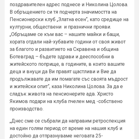
поздравителен адрес поднесе и Николина Цолова.
В обръщението си тя подчерта значимостта на
Пенсионерски клуб „Златна есен“, като средище на
културни, обществени и празнични прояви.
„Обръщаме се към вас – нашите майки и бащи,
хората отдали най-хубавите години от своя живот
за благото и развитието на Скравена и община
Ботевград – бъдете здрави и дееспособни в
житейското поприще, в годините, в които вашите
деца и внуци да Ви правят щастливи и Вие да
продължавате да им помагате със своята мъдрост
и житейски опит“, каза Николина Цолова. За да е
сладък живота на пенсионерите адв. Христо
Якимов подари на клуба пчелен мед -собствено
производство.
„Днес сме се събрали да направим ретроспекция
на един голям период от време на нашия клуб и
достойно да отпразнуваме неговата 25-