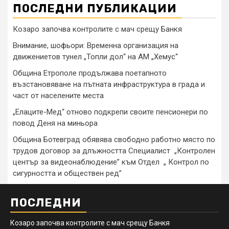
ПОСЛЕДНИ ПУБЛИКАЦИИ
Козаро започва контролите с мач срещу Банкя
Внимание, шофьори: Временна организация на
движениетов тунел „Топли дол“ на АМ „Хемус“
Община Етрополе продължава поетапното
възстановяване на пътната инфраструктура в града и
част от населените места
„Елаците-Мед“ отново подкрепи своите пенсионери по
повод Деня на миньора
Община Ботевград обявява свободно работно място по
трудов договор за длъжността Специалист „Контролен
център за видеонаблюдение” към Отдел „ Контрол по
сигурността и обществен ред”
ПОСЛЕДНИ
Козаро започва контролите с мач срещу Банкя