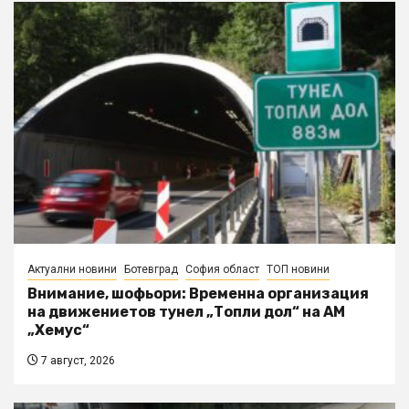
Актуални новини
Ботевград
София област
ТОП новини
Внимание, шофьори: Временна организация
на движениетов тунел „Топли дол“ на АМ
„Хемус“
7 август, 2026