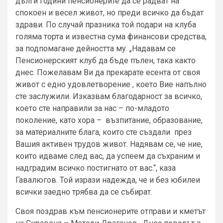
дълги години пенсионерите да се радват на
спокоен и весел живот, но преди всичко да бъдат
здрави. По случай празника той подари на клуба
голяма торта и известна сума финансови средства,
за подпомагане дейността му. „Надавам се
Пенсионерският клуб да бъде пълен, така както
днес. Пожелавам Ви да прекарате есента от своя
живот с едно удовлетворение , което Вие напълно
сте заслужили. Изказвам благодарност за всичко,
което сте направили за нас – по-младото
поколение, като хора – възпитание, образование,
за материалните блага, които сте създали през
Вашия активен трудов живот. Надявам се, че ние,
които идваме след вас, да успеем да съхраним и
надградим всичко постигнато от вас.“, каза
Гавалюгов. Той изрази надежда, че и без юбилеи
всички заедно трябва да се събират.
Своя поздрав към пенсионерите отправи и кметът