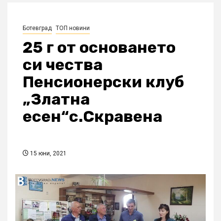
Ботевград
ТОП новини
25 г от основането
си чества
Пенсионерски клуб
„Златна
есен“с.Скравена
15 юни, 2021