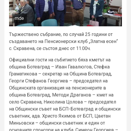
mde
Тържествено събрание, по случай 25 години от
създаването на Пенсионерски клуб „Златна есен“
с. Скравена, се състоя днес от 11.00ч.
Официални гости на събитието бяха кметът на
община Ботевград – Иван Гавалюгов, Стефка
Граматикова – секретар на Община Ботевград,
Георги Стефанов Георгиев – председател на
Общинската организация на пенсионерите в
община Ботевград, Методи Драганов – кмет на
село Скравена, Николина Цолова – председател
на Общински съвет на БСП-Ботевград и общински
съветник, адв. Христо Якимов от БСП, Цветан
Миньовски – общински съветник и един от
основните спонсори на клуба, Симеон Георгиев –