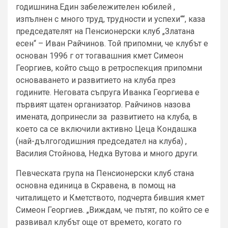
годишнина.Един забележителен юбилей ,
изпълнен с много труд, трудности и успехи““, каза
председателят на Пенсионерски клуб „Златана
есен“ – Иван Райчинов. Той припомни, че клубът е
основан 1996 г от тогавашния кмет Симеон
Георгиев, който също в ретроспекция припомни
основаването и развитието на клуба през
годините. Неговата съпруга Иванка Георгиева е
първият щатен организатор. Райчинов назова
имената, допринесли за развитието на клуба, в
което са се включили активно Цеца Кондашка
(най-дългогодишния председател на клуба) ,
Василия Стойнова, Недка Вутова и много други.
Певческата група на Пенсионерски клуб стана
основна единица в Скравена, в помощ на
читалището и Кметството, подчерта бившия кмет
Симеон Георгиев. „Виждам, че пътят, по който се е
развивал клубът още от времето, когато го