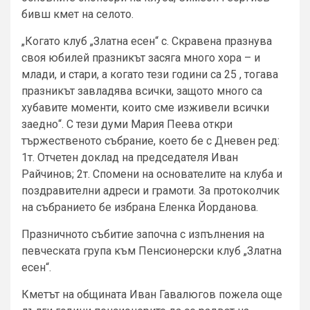
бивш кмет на селото.
„Когато клуб „Златна есен“ с. Скравена празнува
своя юбилей празникът засяга много хора – и
млади, и стари, а когато тези години са 25 , тогава
празникът завладява всички, защото много са
хубавите моменти, които сме изживели всички
заедно“. С тези думи Мария Пеева откри
тържественото събрание, което бе с Дневен ред:
1т. Отчетен доклад на председателя Иван
Райчинов; 2т. Спомени на основателите на клуба и
поздравителни адреси и грамоти. За протоколчик
на събранието бе избрана Еленка Йорданова.
Празничното събитие започна с изпълнения на
певческата група към Пенсионерски клуб „Златна
есен“.
Кметът на общината Иван Гавалюгов пожела още