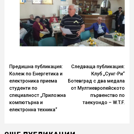
Continue
Предишна публикация:
Следваща публикация:
Колеж по Енергетика и
Клуб „Сунг-Ри“
Reading
електроника приема
Ботевград с два медала
студенти по
от Мултиевропейското
специалност „Приложна
първенство по
компютърна и
таекуондо – W.T.F.
електронна техника“