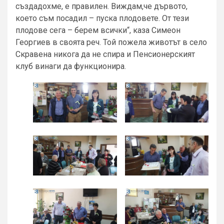
създадохме, е правилен. Виждам,че дървото,
което съм посадил – пуска плодовете. От тези
плодове сега – берем всички“, каза Симеон
Георгиев в своята реч. Той пожела животът в село
Скравена никога да не спира и Пенсионерският
клуб винаги да функционира.