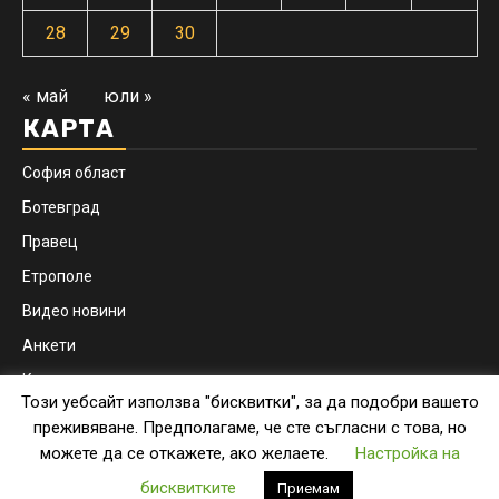
28
29
30
« май
юли »
КАРТА
София област
Ботевград
Правец
Етрополе
Видео новини
Анкети
Контакти
Този уебсайт използва "бисквитки", за да подобри вашето
Facebook
Instagram
преживяване. Предполагаме, че сте съгласни с това, но
можете да се откажете, ако желаете.
Настройка на
Copyright © botevgrad.news | New Media Info Ltd
|
бисквитките
Приемам
Newsphere
by AF themes.