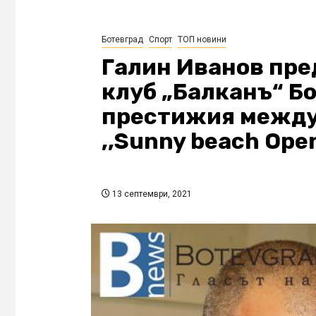
Ботевград
Спорт
ТОП новини
Галин Иванов пр
клуб „Балканъ“ Б
престижия между
,,Sunny beach Ope
13 септември, 2021