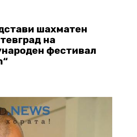
едстави шахматен
отевград на
народен фестивал
n“