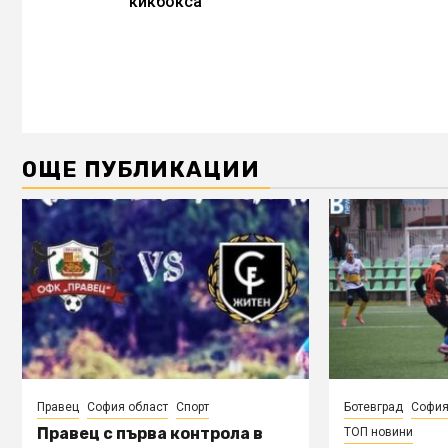
кикбокса
ОЩЕ ПУБЛИКАЦИИ
Правец
София област
Спорт
Ботевград
София
Правец с първа контрола в
ТОП новини