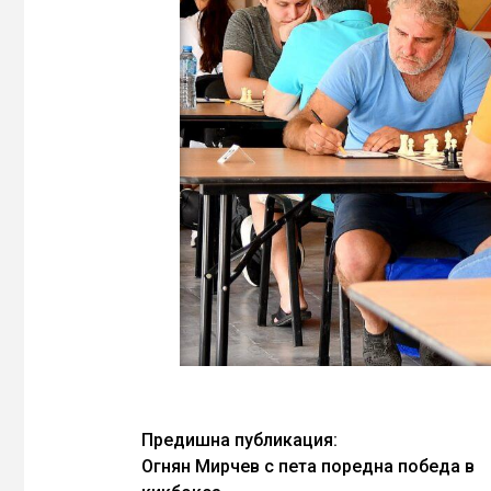
Continue
Предишна публикация:
Огнян Мирчев с пета поредна победа в
Reading