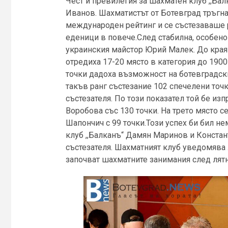
Чест и превилегия за шахматен клуб ,,Бал
Иванов. Шахматистът от Ботевград тръгна
международен рейтинг и се състезаваше 
еденици в повече.След стабилна, особено 
украинския майстор Юрий Малек. До края 
отредиха 17-20 място в категория до 190
точки дадоха възможност на ботевградск
такъв ранг състезание 102 спечелени точ
състезателя. По този показател той бе из
Воробова със 130 точки. На трето място 
Шапончич с 99 точки.Този успех би бил н
клуб ,,Балканъ“ Дамян Маринов и Констан
състезателя. Шахматният клуб уведомява 
започват шахматните занимания след лятн