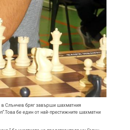
л“ в Слънчев бряг завърши шахматния
n“.Това бе един от най-престижните шахматни