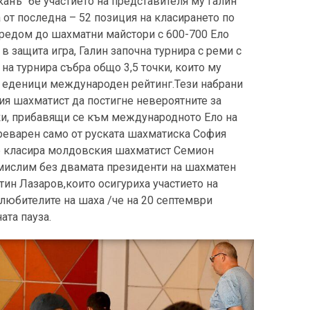
канъ“ бе участието на представителя му Галин
 от последна – 52 позиция на класирането по
редом до шахматни майстори с 600-700 Ело
в защита игра, Галин започна турнира с реми с
на турнира събра общо 3,5 точки, които му
0 еденици международен рейтинг.Тези набрани
ия шахматист да постигне невероятните за
ки, прибавящи се към международното Ело на
преварен само от руската шахматиска София
се класира молдовския шахматист Семион
емислим без двамата президенти на шахматен
тин Лазаров,които осигуриха участието на
любителите на шаха /че на 20 септември
ата пауза.