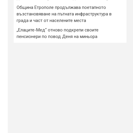
Община Етрополе продължава поетапното
възстановяване на пътната инфраструктура в
града и част от населените места
„Елаците-Мед“ отново подкрепи своите
пенсионери по повод Деня на миньора