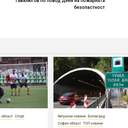
Гавалюгов по повод Деня на пожарната
безопастност
 област
Спорт
Актуални новини
Ботевград
София област
ТОП новини