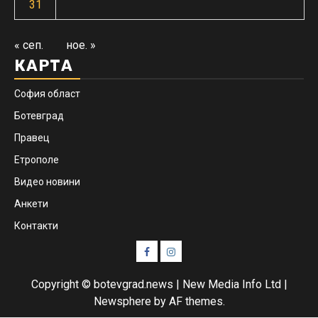
31
« сеп.
ное. »
КАРТА
София област
Ботевград
Правец
Етрополе
Видео новини
Анкети
Контакти
Facebook
Instagram
Copyright © botevgrad.news | New Media Info Ltd
|
Newsphere
by AF themes.