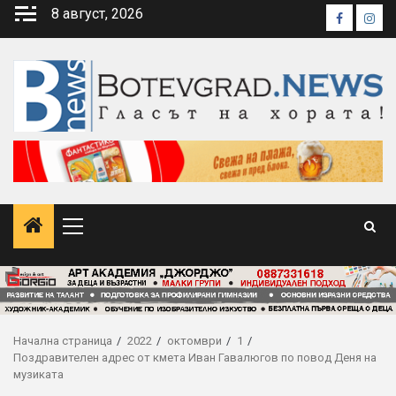
Skip
8 август, 2026
Faceboo
Inst
to
content
Primary
Menu
Начална страница
2022
октомври
1
Поздравителен адрес от кмета Иван Гавалюгов по повод Деня на
музиката