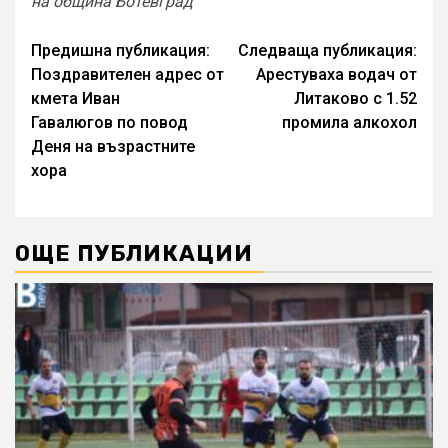
на община Ботевград
Continue
Предишна публикация:
Следваща публикация:
Поздравителен адрес от
Арестуваха водач от
Reading
кмета Иван
Литаково с 1.52
Гавалюгов по повод
промила алкохол
Деня на възрастните
хора
ОЩЕ ПУБЛИКАЦИИ