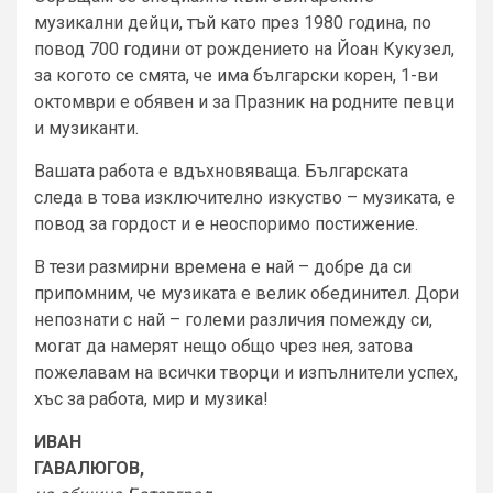
музикални дейци, тъй като през 1980 година, по
повод 700 години от рождението на Йоан Кукузел,
за когото се смята, че има български корен, 1-ви
октомври е обявен и за Празник на родните певци
и музиканти.
Вашата работа е вдъхновяваща. Българската
следа в това изключително изкуство – музиката, е
повод за гордост и е неоспоримо постижение.
В тези размирни времена е най – добре да си
припомним, че музиката е велик обединител. Дори
непознати с най – големи различия помежду си,
могат да намерят нещо общо чрез нея, затова
пожелавам на всички творци и изпълнители успех,
хъс за работа, мир и музика!
ИВАН
ГАВАЛЮГОВ,