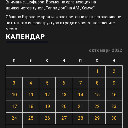
Внимание, шофьори: Временна организация на
движениетов тунел „Топли дол“ на АМ „Хемус“
Община Етрополе продължава поетапното възстановяване
на пътната инфраструктура в града и част от населените
места
КАЛЕНДАР
октомври 2022
П
В
С
Ч
П
С
Н
1
2
3
4
5
6
7
8
9
10
11
12
13
14
15
16
17
18
19
20
21
22
23
24
25
26
27
28
29
30