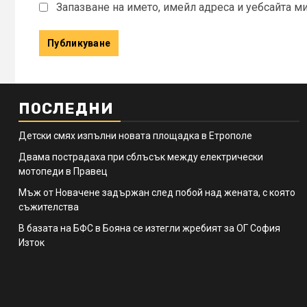
Запазване на името, имейл адреса и уебсайта м
ПОСЛЕДНИ
Детски смях изпълни новата площадка в Етрополе
Двама пострадаха при сблъсък между електрически
мотопеди в Правец
Мъж от Новачене задържан след побой над жената, с която
съжителства
В базата на БФС в Бояна се изтегли жребият за ОГ София
Изток