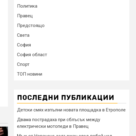
Политика
Правец
Предстоящо
Света
София
София област
Спорт
ТОП новини
ПОСЛЕДНИ ПУБЛИКАЦИИ
Детски смях изпълни новата площадка в Етрополе
Двама пострадаха при сблъсък между
електрически мотопеди в Правец
Мъж от Новачене задържан след побой над