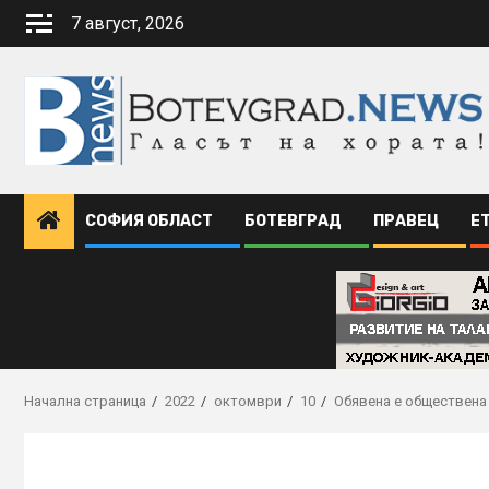
Skip
7 август, 2026
to
content
СОФИЯ ОБЛАСТ
БОТЕВГРАД
ПРАВЕЦ
Е
Начална страница
2022
октомври
10
Обявена е обществена 