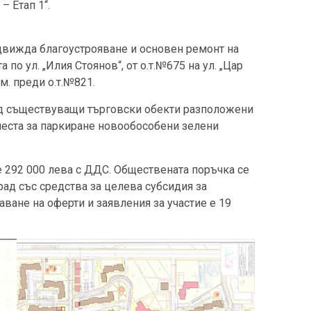
 – Етап 1“.
движда благоустрояване и основен ремонт на
 по ул. „Илия Стоянов“, от о.т.№675 на ул. „Цар
м. преди о.т.№821.
ед съществуващи търговски обекти разположени
 места за паркиране новообособени зелени
е 292 000 лева с ДДС. Обществената поръчка се
ад със средства за целева субсидия за
аване на оферти и заявления за участие е 19