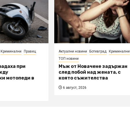
Криминални
Правец
Актуални новини
Ботевград
Криминални
ТОП новини
радаха при
Мъж от Новачене задържан
жду
след побой над жената, с
ки мотопеди в
която съжителства
6 август, 2026