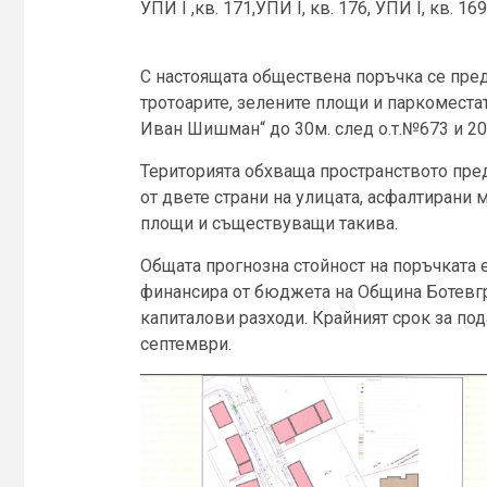
УПИ I ,кв. 171,УПИ I, кв. 176, УПИ I, кв. 169
С настоящата обществена поръчка се пре
тротоарите, зелените площи и паркоместата
Иван Шишман“ до 30м. след о.т.№673 и 20
Територията обхваща пространството пр
от двете страни на улицата, асфалтирани
площи и съществуващи такива.
Общата прогнозна стойност на поръчката 
финансира от бюджета на Община Ботевгр
капиталови разходи. Крайният срок за под
септември.