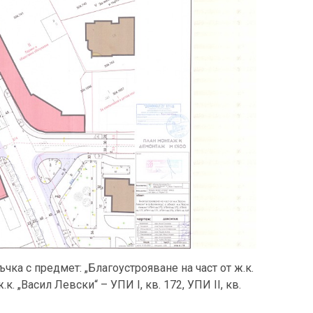
ка с предмет: „Благоустрояване на част от ж.к.
.к. „Васил Левски“ – УПИ I, кв. 172, УПИ II, кв.