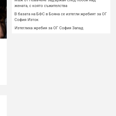
жената, с която съжителства
В базата на БФС в Бояна се изтегли жребият за ОГ
София Изток
Изтеглиха жребия за ОГ София Запад