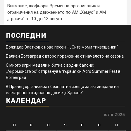
Внимание, шофьори: Временна организация и
ограничения на движението по АМ „Хемус“ и АМ
„Тракия“ от 10 до 13 август
ПОСЛЕДНИ
Божидар Златков с нова песен – „Сите моми тиквешанки“
Балкан Ботевград с второ поражение от началото на сезона
С много игри, медали и битка с водни балони:
„Акромонстърс“ отпразнува първия си Acro Summer Fest в
Ботевград
В Правец организират безплатна среща за активиране на
електронното здравно досие „еЗдраве“
КАЛЕНДАР
юли 2025
П
В
С
Ч
П
С
Н