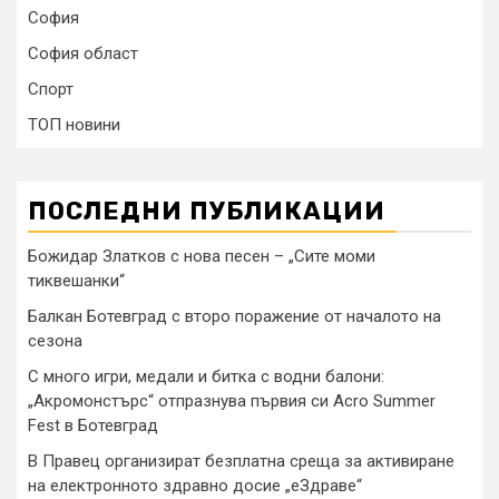
София
София област
Спорт
ТОП новини
ПОСЛЕДНИ ПУБЛИКАЦИИ
Божидар Златков с нова песен – „Сите моми
тиквешанки“
Балкан Ботевград с второ поражение от началото на
сезона
С много игри, медали и битка с водни балони:
„Акромонстърс“ отпразнува първия си Acro Summer
Fest в Ботевград
В Правец организират безплатна среща за активиране
на електронното здравно досие „еЗдраве“