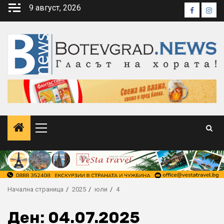
Skip
9 август, 2026
Faceboo
Inst
to
content
Primary
Menu
Начална страница
2025
юли
4
Ден:
04.07.2025