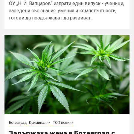
ОУ „Н. Й. Вапцаров“ изпрати един випуск - ученици,
заредени със знания, умения и компетентности,
готови да продължават да развиват...
Ботевград
Криминални
ТОП новини
Задържаха жена в Ботевград с