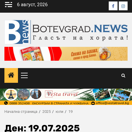
Skip
6 август, 2026
Faceboo
Inst
to
content
Primary
Menu
Начална страница
2025
юли
19
Ден:
19.07.2025