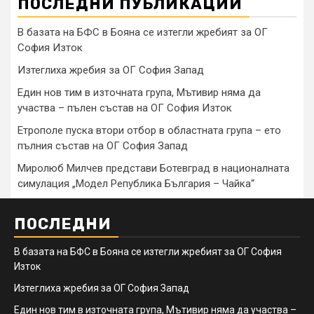
ПОСЛЕДНИ ПУБЛИКАЦИИ
В базата на БФС в Бояна се изтегли жребият за ОГ
София Изток
Изтеглиха жребия за ОГ София Запад
Един нов тим в източната група, Мътивир няма да
участва – пълен състав на ОГ София Изток
Етрополе пуска втори отбор в областната група – ето
пълния състав на ОГ София Запад
Миролюб Милчев представи Ботевград в националната
симулация „Модел Република България – Чайка“
ПОСЛЕДНИ
В базата на БФС в Бояна се изтегли жребият за ОГ София
Изток
Изтеглиха жребия за ОГ София Запад
Един нов тим в източната група, Мътивир няма да участва –