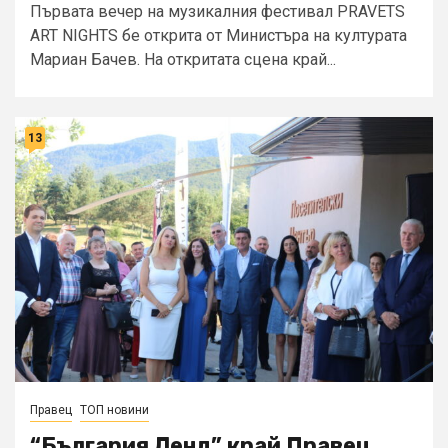
Първата вечер на музикалния фестивал PRAVETS
ART NIGHTS бе открита от Министъра на културата
Мариан Бачев. На откритата сцена край...
13
Правец
ТОП новини
“България Ленд” край Правец