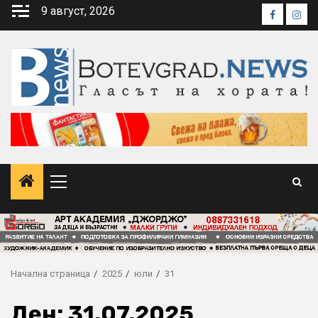
Skip
9 август, 2026
Faceboo
Inst
to
content
Primary
Menu
Начална страница
2025
юли
31
Ден:
31.07.2025