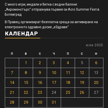
С много игри, медали и битка с водни балони:
„Акромонстърс“ отпразнува първия си Acro Summer Fest в
Ботевград
В Правец организират безплатна среща за активиране на
електронното здравно досие „еЗдраве“
КАЛЕНДАР
юли 2025
П
В
С
Ч
П
С
Н
1
2
3
4
5
6
7
8
9
10
11
12
13
14
15
16
17
18
19
20
21
22
23
24
25
26
27
28
29
30
31