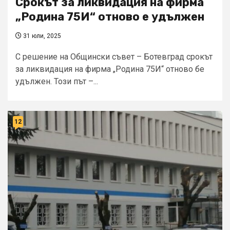
Срокът за ликвидация на фирма
„Родина 75И“ отново е удължен
31 юли, 2025
С решение на Общински съвет – Ботевград срокът
за ликвидация на фирма „Родина 75И“ отново бе
удължен. Този път –...
12