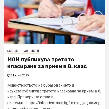
България
ТОП новини
МОН публикува третото
класиране за прием в 8. клас
31 юли, 2025
Министерството на образованието и
науката публикува третото класиране за прием в 8.
клас. Проверката става в
системата https://infopriem.mon.bg/ с входящ номер
и идентификационен код....