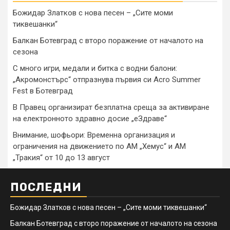
Божидар Златков с нова песен – „Сите моми
тиквешанки“
Балкан Ботевград с второ поражение от началото на
сезона
С много игри, медали и битка с водни балони:
„Акромонстърс“ отпразнува първия си Acro Summer
Fest в Ботевград
В Правец организират безплатна среща за активиране
на електронното здравно досие „еЗдраве“
Внимание, шофьори: Временна организация и
ограничения на движението по АМ „Хемус“ и АМ
„Тракия“ от 10 до 13 август
ПОСЛЕДНИ
Божидар Златков с нова песен – „Сите моми тиквешанки“
Балкан Ботевград с второ поражение от началото на сезона